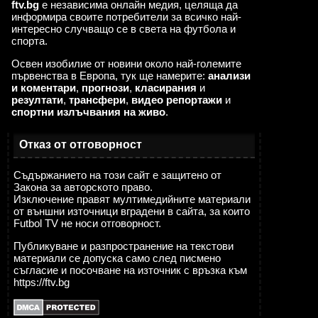
ftv.bg
е независима онлайн медия, целяща да
информира своите потребители за всичко най-
интересно случващо се в света на футбола и
спорта.
Освен изобилие от новини около най-големите
първенства в Европа, тук ще намерите:
анализи
и коментари
,
прогнози
,
класирания
и
резултати
,
трансфери
,
видео репортажи
и
спортни излъчвания на живо
.
Отказ от отговорност
Съдържанието на този сайт е защитено от
Закона за авторското право.
Изключение правят мултимедийните материали
от външни източници вградени в сайта, за които
Futbol TV не носи отговорност.
Публикуване и разпространение на текстови
материали се допуска само след писмено
съгласие и посочване на източник с връзка към
https://ftv.bg