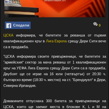
Сподели
0
ЦСКА
информира, че билетите за реванша от първия
квалификационен кръг в
Лига Европа
срещу Дери Сити вече
са в продажба.
"ЦСКА информира своите привърженици, че билетите за
"армейския“ сектор за мача реванш от 1 квалификационен
кръг на УЕФА Лига Европа срещу Дери Сити са в продажба.
Двубоят ще се играе на 16 юли (четвъртък) от 20:30 ч.
българско време (18:30 ч. местно) на ст. "Брендиуел“ в Дери,
Северна Ирландия.
Домакините отпуснаха 300 билета за привърженици на
ЦСКА, които ще заемат места в блокове К, L и M на