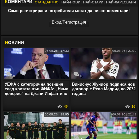
К
ОМЕНТАРИ
СТАНДАРТНО
|
НАЙ-НОВИ
|
НАЙ-СТАРИ
|
НАЙ-ХАРЕСВАНИ
Само регистрирани потребители могат да пишат коментари!
Вход/Регистрaция
Н
ОВИНИ
06.08.26 | 17:33
06.08.26 | 21:39
0
0
УЕФА с категорична позиция
Винисиус Жуниор подписа нов
след кризата във ФИФА: „Няма
договор с Реал Мадрид до 2032
доверие“ на Джани Инфантино
година
46
16
06.08.26 | 19:05
06.08.26 | 21:48