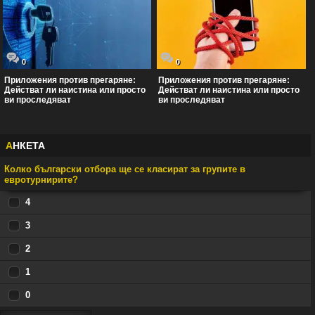
0
0
Приложения против прегаряне:
Приложения против прегаряне:
Действат ли наистина или просто
Действат ли наистина или просто
ви проследяват
ви проследяват
А
НКЕТА
Колко български отбора ще се класират за групите в
евротурнирите?
4
3
2
1
0