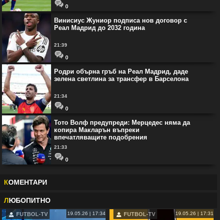
0
Винисиус Жуниор подписа нов договор с
Реал Мадрид до 2032 година
21:39
0
Родри обърна гръб на Реал Мадрид, даде
зелена светлина за трансфер в Барселона
21:34
0
Тото Волф предупреди: Мерцедес няма да
копира Макларън въпреки
впечатляващите подобрения
21:33
0
К
ОМЕНТАРИ
Л
ЮБОПИТНО
19.05.26 | 17:34
19.05.26 | 17:31
FUTBOL-TV
FUTBOL-TV