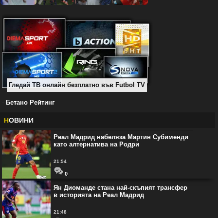
Гледай ТВ онлайн безплатно във Futbol TV
-
Бетано Рейтинг
Н
ОВИНИ
Реал Мадрид набеляза Мартин Субименди
като алтернатива на Родри
21:54
0
Ян Диоманде стана най-скъпият трансфер
в историята на Реал Мадрид
21:48