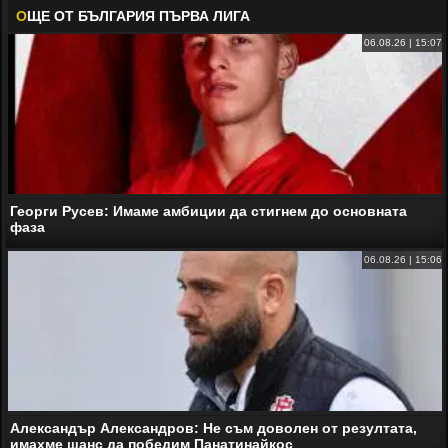
О
ЩЕ ОТ БЪЛГАРИЯ ПЪРВА ЛИГА
06.08.26 | 15:07
Георги Русев: Имаме амбиции да стигнем до основната
фаза
06.08.26 | 15:06
Александър Александров: Не съм доволен от резултата,
имахме шанс да победим Панатинайкос