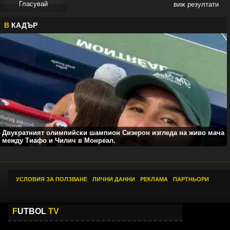
виж резултати
В
КАДЪР
Двукратният олимпийски шампион Сизерон изгледа на живо мача
между Тиафо и Чилич в Монреал.
УСЛОВИЯ ЗА ПОЛЗВАНЕ
|
ЛИЧНИ ДАННИ
|
РЕКЛАМА
|
ПАРТНЬОРИ
F
UTBOL
TV