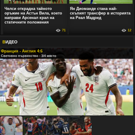
0
0
Челси открадна тайното
Ян Диоманде стана най-
оръжие на Астън Вила, което
скъпият трансфер в историята
направи Арсенал крал на
на Реал Мадрид
статичните положения
71
12
В
ИДЕО
Франция - Англия 4:6
Световно първенство - 3/4 място