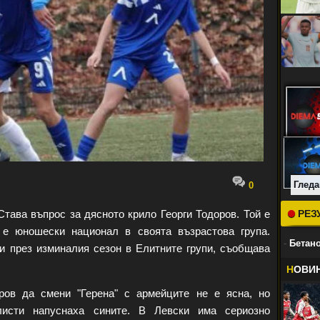
Гледа
0
 Става въпрос за дясното крило Георги Тодоров. Той е
РЕЗ
 е юношески национал в своята възрастова група.
-
Бетано
и през изминалия сезон в Елитните групи, съобщава
Н
ОВИ
ров да смени "Герена" с армейците не е ясна, но
исти напуснаха сините. В Левски има сериозно