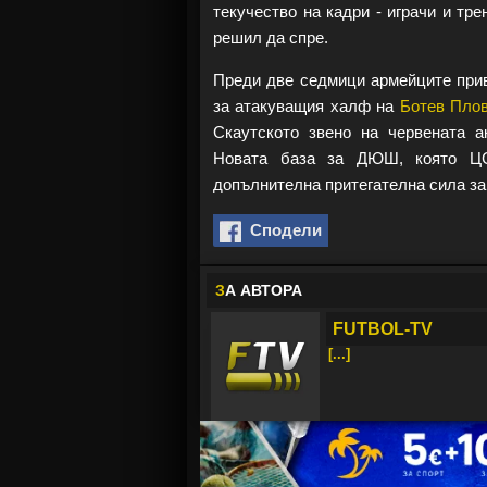
текучество на кадри - играчи и тр
решил да спре.
Преди две седмици армейците прив
за атакуващия халф на
Ботев Пло
Скаутското звено на червената 
Новата база за ДЮШ, която ЦС
допълнителна притегателна сила за
Сподели
З
А АВТОРА
FUTBOL-TV
[...]