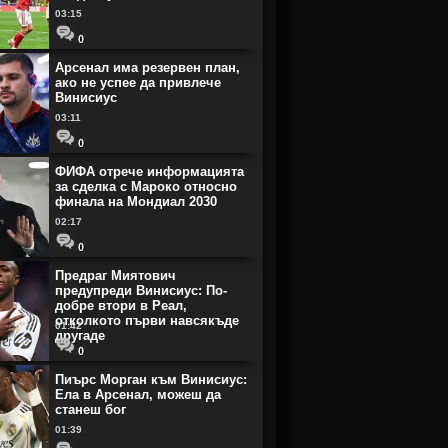
03:15
0
Арсенал има резервен план,
ако не успее да привлече
Винисиус
03:11
0
ФИФА отрече информацията
за сделка с Мароко относно
финала на Мондиал 2030
02:17
0
Предраг Миятович
предупреди Винисиус: По-
добре втори в Реал,
отколкото първи навсякъде
01:42
другаде
0
Пиърс Морган към Винисиус:
Ела в Арсенал, можеш да
станеш бог
01:39