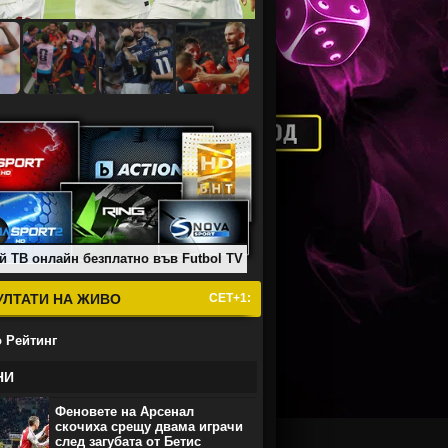
й ТВ онлайн безплатно във Futbol TV
УЛТАТИ НА ЖИВО
СЕТ+1:
 Рейтинг
НИ
Феновете на Арсенал
скочиха срещу двама играчи
след загубата от Бетис