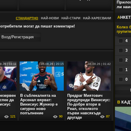
Прилож
ли наи
А
НКЕТ
СТАНДАРТНО
|
НАЙ-НОВИ
|
НАЙ-СТАРИ
|
НАЙ-ХАРЕСВАНИ
отребители могат да пишат коментари!
Колко б
групит
Вход/Регистрaция
4
3
2
8.26 | 03:11
05.08.26 | 20:15
06.08.26 | 01:42
1
0
0
0
резервен
В съблекалнята на
Предраг Миятович
успее да
Арсенал вярват:
предупреди Винисиус:
В
КАД
исиус
Винисиус Жуниор е
По-добре втори в
сигурно ново
Реал, отколкото
попълнение
първи навсякъде
121
90
87
другаде