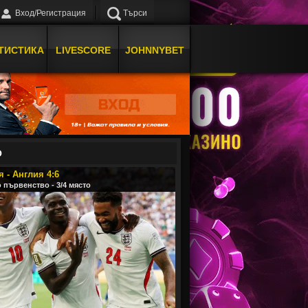
Вход/Регистрация
Търси
ТИСТИКА
LIVESCORE
JOHNNYBET
О
 - Англия 4:6
 първенство - 3/4 място