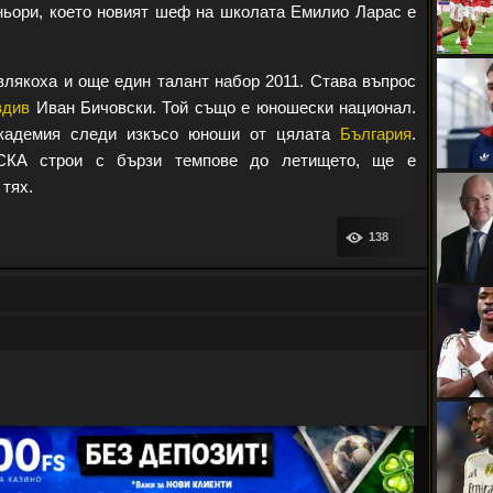
еньори, което новият шеф на школата Емилио Ларас е
лякоха и още един талант набор 2011. Става въпрос
вдив
Иван Бичовски. Той също е юношески национал.
академия следи изкъсо юноши от цялата
България
.
КА строи с бързи темпове до летището, ще е
 тях.
138