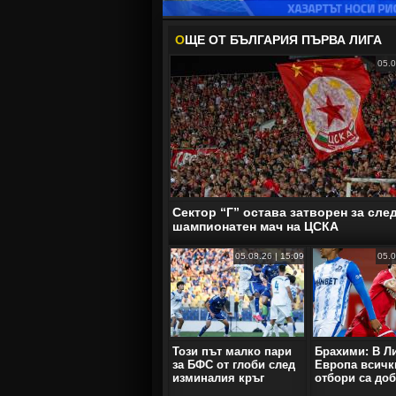
О
ЩЕ ОТ БЪЛГАРИЯ ПЪРВА ЛИГА
05.0
Сектор “Г” остава затворен за сл
шампионатен мач на ЦСКА
05.08.26 | 15:09
05.0
Този път малко пари
Брахими: В Л
за БФС от глоби след
Европа всичк
изминалия кръг
отбори са до