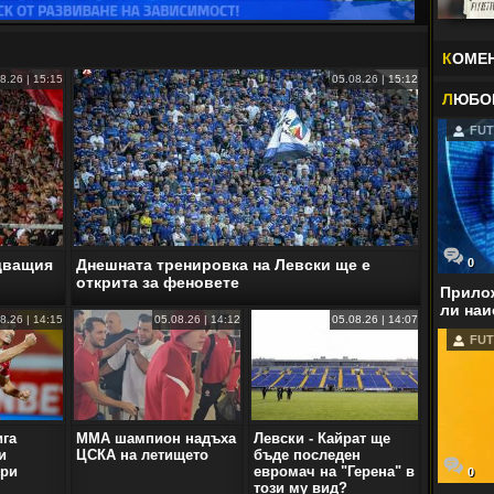
К
ОМЕ
8.26 | 15:15
05.08.26 | 15:12
Л
ЮБО
FUT
0
едващия
Днешната тренировка на Левски ще е
открита за феновете
Прилож
ли наи
8.26 | 14:15
05.08.26 | 14:12
05.08.26 | 14:07
FUT
ига
ММА шампион надъха
Левски - Кайрат ще
и
ЦСКА на летището
бъде последeн
бри
евромач на "Герена" в
0
този му вид?