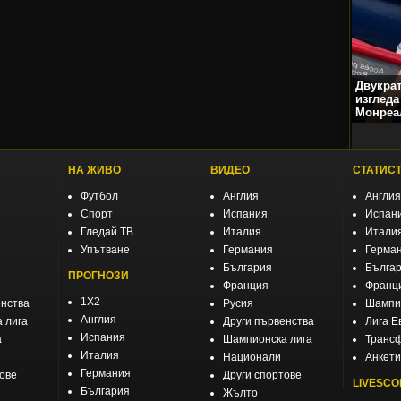
Двукра
изгледа
Монреа
НА ЖИВО
ВИДЕО
СТАТИС
Футбол
Англия
Англия
Спорт
Испания
Испан
Гледай ТВ
Италия
Итали
Упътване
Германия
Герма
България
Бълга
ПРОГНОЗИ
Франция
Франц
1X2
енства
Русия
Шампио
Англия
 лига
Други първенства
Лига Е
Испания
а
Шампионска лига
Транс
Италия
Национали
Анкети
Германия
тове
Други спортове
LIVESCO
България
Жълто