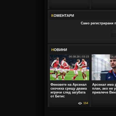
К
ОМЕНТАРИ
Само регистрирани п
Н
ОВИНИ
06.08.26 | 03:15
06.0
0
0
Феновете на Арсенал
Арсенал има 
скочиха срещу двама
план, ако не 
играчи след загубата
привлече Вин
от Бетис
154