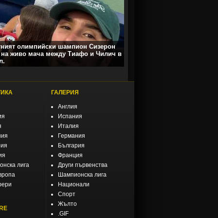
тният олимпийски шампион Сизерон
 на живо мача между Тиафо и Чилич в
л.
ТИКА
ГАЛЕРИЯ
Англия
ия
Испания
я
Италия
ния
Германия
рия
България
ия
Франция
нска лига
Други първенства
вропа
Шампионска лига
фери
Национали
Спорт
Жълто
RE
.GIF