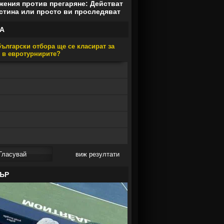
ения против прегаряне: Действат
стина или просто ви проследяват
А
ългарски отбора ще се класират за
е в евротурнирите?
виж резултати
ЪР