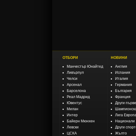
ОТБОРИ
НОВИНИ
Манчестър Юнайтед
Англия
Ливърпул
Испания
Челси
Италия
Арсенал
Германия
Барселона
България
Реал Мадрид
Франция
Ювентус
Други първ
Милан
Шампионска
Интер
Лига Европ
Байерн Мюнхен
Национали
Левски
Други спор
ЦСКА
Жълто