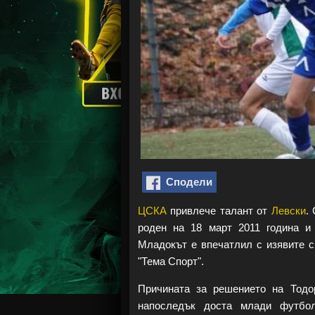
Сподели
ЦСКА
привлече талант от
Левски
.
роден на 18 март 2011 година и
Младокът е впечатлил с изявите с
"Тема Спорт".
Причината за решението на Тодо
напоследък доста млади футбол