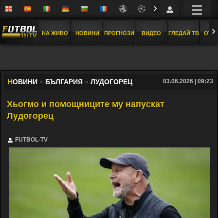
›
›
НА ЖИВО
НОВИНИ
ПРОГНОЗИ
ВИДЕО
ГЛЕДАЙ ТВ
ОТБ
Н
ОВИНИ
»
БЪЛГАРИЯ
»
ЛУДОГОРЕЦ
03.06.2026 | 09:23
Хьогмо и помощниците му напускат
Лудогорец
FUTBOL-TV