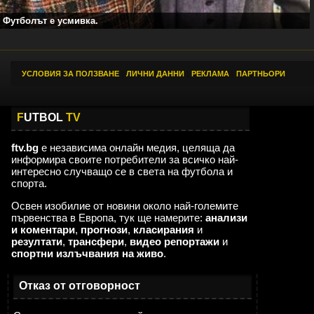
Футболът е усмивка.
УСЛОВИЯ ЗА ПОЛЗВАНЕ
|
ЛИЧНИ ДАННИ
|
РЕКЛАМА
|
ПАРТНЬОРИ
F
UTBOL
TV
ftv.bg
е независима онлайн медия, целяща да
информира своите потребители за всичко най-
интересно случващо се в света на футбола и
спорта.
Освен изобилие от новини около най-големите
първенства в Европа, тук ще намерите:
анализи
и коментари
,
прогнози
,
класирания
и
резултати
,
трансфери
,
видео репортажи
и
спортни излъчвания на живо
.
Отказ от отговорност