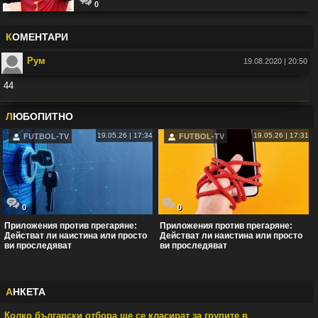
0
К
ОМЕНТАРИ
Рум
19.08.2020 | 20:50
44
Във:
Рио Фърдинанд: Джуд Белингам ще спечели Златната топка
Л
ЮБОПИТНО
19.05.26 | 17:34
19.05.26 | 17:31
FUTBOL-TV
FUTBOL-TV
0
0
Приложения против прегаряне:
Приложения против прегаряне:
Действат ли наистина или просто
Действат ли наистина или просто
ви проследяват
ви проследяват
А
НКЕТА
Колко български отбора ще се класират за групите в