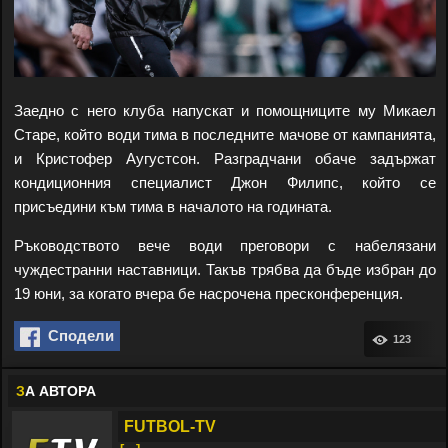
Заедно с него клуба напускат и помощниците му Микаел
Старе, който води тима в последните мачове от кампанията,
и Кристофер Аугустсон. Разградчани обаче задържат
кондиционния специалист Джон Филипс, който се
присъедини към тима в началото на годината.
Ръководството вече води преговори с набелязани
чуждестранни наставници. Такъв трябва да бъде избран до
19 юни, за когато вчера бе насрочена пресконференция.
Сподели
123
З
А АВТОРА
FUTBOL-TV