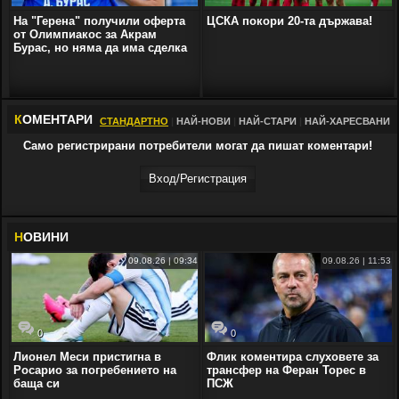
На "Герена" получили оферта
ЦСКА покори 20-та държава!
от Олимпиакос за Акрам
Бурас, но няма да има сделка
К
ОМЕНТАРИ
СТАНДАРТНО
|
НАЙ-НОВИ
|
НАЙ-СТАРИ
|
НАЙ-ХАРЕСВАНИ
Само регистрирани потребители могат да пишат коментари!
Вход/Регистрaция
Н
ОВИНИ
09.08.26 | 09:34
09.08.26 | 11:53
0
0
Лионел Меси пристигна в
Флик коментира слуховете за
Росарио за погребението на
трансфер на Феран Торес в
баща си
ПСЖ