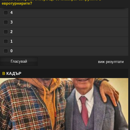
евротурнирите?
4
3
2
1
0
виж резултати
В
КАДЪР