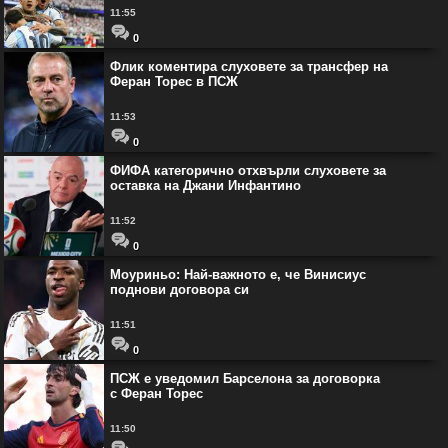
11:55
0
Флик коментира слуховете за трансфер на
Феран Торес в ПСЖ
11:53
0
ФИФА категорично отхвърли слуховете за
оставка на Джани Инфантино
11:52
0
Моуриньо: Най-важното е, че Винисиус
поднови договора си
11:51
0
ПСЖ е уведомил Барселона за договорка
с Феран Торес
11:50