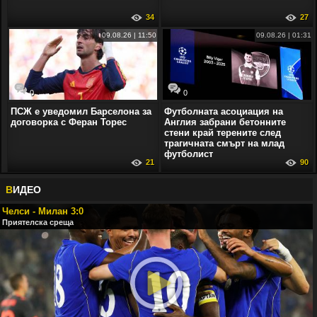
34
27
09.08.26 | 11:50
09.08.26 | 01:31
0
0
ПСЖ е уведомил Барселона за
Футболната асоциация на
договорка с Феран Торес
Англия забрани бетонните
стени край терените след
трагичната смърт на млад
футболист
21
90
В
ИДЕО
Челси - Милан 3:0
Приятелска среща