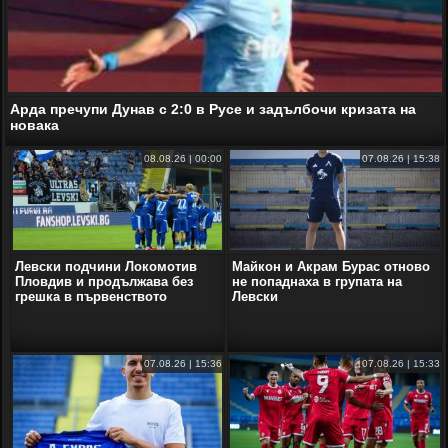
Арда пречупи Дунав с 2:0 в Русе и задълбочи кризата на
новака
08.08.26 | 00:00
07.08.26 | 15:38
Левски подчини Локомотив
Майкон и Акрам Бурас отново
Пловдив и продължава без
не попаднаха в групата на
грешка в първенството
Левски
07.08.26 | 15:36
07.08.26 | 15:33