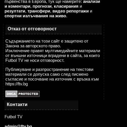
първенства в Европа, тук ще намерите:
анализи
и коментари
,
прогнози
,
класирания
и
резултати
,
трансфери
,
видео репортажи
и
спортни излъчвания на живо
.
Отказ от отговорност
Съдържанието на този сайт е защитено от
Закона за авторското право.
Изключение правят мултимедийните материали
от външни източници вградени в сайта, за които
Futbol TV не носи отговорност.
Публикуване и разпространение на текстови
материали се допуска само след писмено
съгласие и посочване на източник с връзка към
https://ftv.bg
Контакти
Futbol TV
admin@ftv.bg