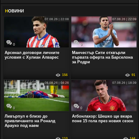
Н
ОВИНИ
07.08.26 | 22:08
07.08.26 | 22:09
0
0
Арсенал договори личните
Манчестър Сити отхвърли
условия с Хулиан Алварес
първата оферта на Барселона
за Родри
156
91
08.08.26 | 04:26
07.08.26 | 18:39
0
0
Ливърпул е близо до
Агбонлахор: Шешко ще вкара
привличането на Роналд
поне 15 гола през новия сезон
Араухо под наем
110
144