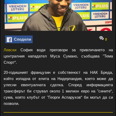
Сподели
0
Левски
София води преговори за привличането на
централния нападател Муса Сумано, съобщава "Тема
Спорт“.
20-годишният французин е собственост на НАК Бреда,
който изпадна от елита на Нидерландия, което може да
улесни евентуалната сделка. Според информацията
трансферът би струвал около 1 милион евро на "сините“,
сума, която клубът от "Георги Аспарухов“ би могъл да си
позволи.