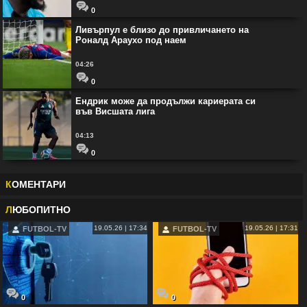
0
Ливърпул е близо до привличането на
Роналд Араухо под наем
04:26
0
Ендрик може да продължи кариерата си
във Висшата лига
04:13
0
К
ОМЕНТАРИ
Л
ЮБОПИТНО
19.05.26 | 17:34
19.05.26 | 17:31
FUTBOL-TV
FUTBOL-TV
0
0