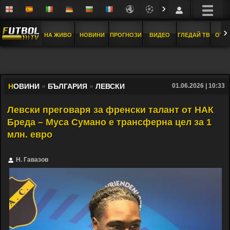
›
›
НА ЖИВО
НОВИНИ
ПРОГНОЗИ
ВИДЕО
ГЛЕДАЙ ТВ
ОТБ
Н
ОВИНИ
»
БЪЛГАРИЯ
»
ЛЕВСКИ
01.06.2026 | 10:33
Левски преговаря за френски талант от НАК
Бреда – Муса Сумано е трансферна цел за 1
млн. евро
Н. Гавазов