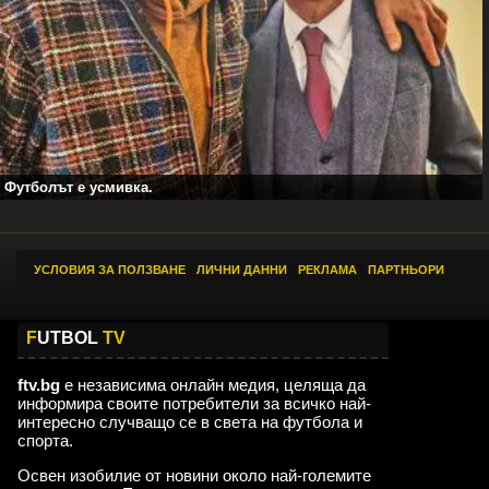
Футболът е усмивка.
УСЛОВИЯ ЗА ПОЛЗВАНЕ
|
ЛИЧНИ ДАННИ
|
РЕКЛАМА
|
ПАРТНЬОРИ
F
UTBOL
TV
ftv.bg
е независима онлайн медия, целяща да
информира своите потребители за всичко най-
интересно случващо се в света на футбола и
спорта.
Освен изобилие от новини около най-големите