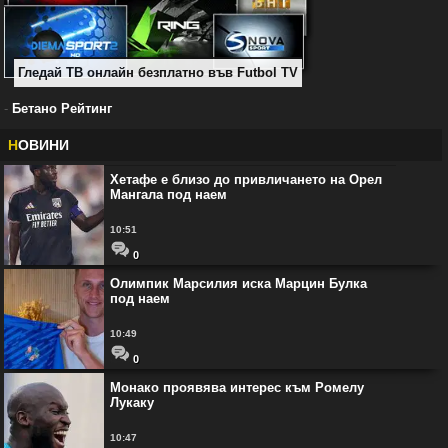
Гледай ТВ онлайн безплатно във Futbol TV
-
Бетано Рейтинг
Н
ОВИНИ
Хетафе е близо до привличането на Орел
Мангала под наем
10:51
0
Олимпик Марсилия иска Марцин Булка
под наем
10:49
0
Монако проявява интерес към Ромелу
Лукаку
10:47