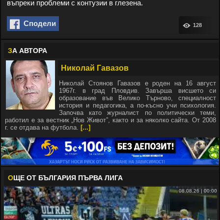
въпреки проблеми с контузии в глезена.
Сподели
128
З
А АВТОРА
Николай Гавазов
Николай Стоянов Гавазов е роден на 16 август
1967г. в град Пловдив. Завърша висшето си
образование във Велико Търново, специалност
история и педагогика, а по-късно учи психология.
Започва като журналист по политически теми,
работил е за вестник „Нов Живот”, както и за няколко сайта. От 2008
г. се отдава на футбола.
[...]
О
ЩЕ ОТ БЪЛГАРИЯ ПЪРВА ЛИГА
08.08.26 | 00:00