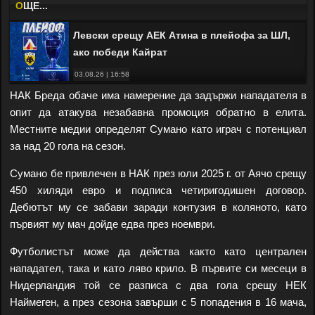
O
ЩЕ...
Левски срещу АЕК Атина в плейофа за ШЛ,
ако победи Кайрат
03.08.26 | 16:58
НАК Бреда обаче има намерение да задържи нападателя в
опит да атакува незабавна промоция обратно в елита.
Местните медии определят Сумано като играч с потенциал
за над 20 гола на сезон.
Сумано бе привлечен в НАК през юли 2025 г. от Аячо срещу
450 хиляди евро и подписа четиригодишен договор.
Дебютът му се забави заради контузия в коляното, като
първият му мач дойде едва през ноември.
Футболистът може да действа както като централен
нападател, така и като ляво крило. В първите си месеци в
Нидерландия той се разписа с два гола срещу НЕК
Наймеген, а през сезона завърши с 5 попадения в 16 мача,