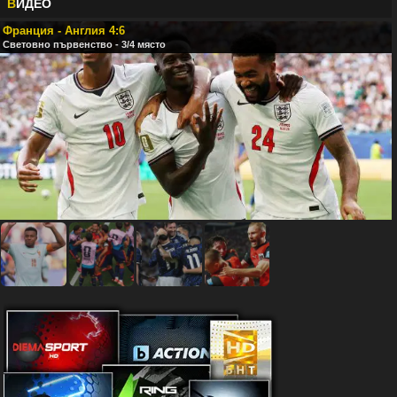
В
ИДЕО
Франция - Англия 4:6
Световно първенство - 3/4 място