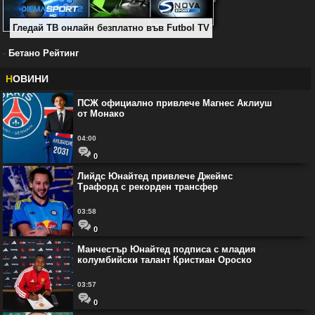
Гледай ТВ онлайн безплатно във Futbol TV
-
Бетано Рейтинг
Н
ОВИНИ
ПСЖ официално привлече Магнес Аклиуш
от Монако
04:00
0
Лийдс Юнайтед привлече Джеймс
Трафорд с рекорден трансфер
03:58
0
Манчестър Юнайтед подписа с младия
колумбийски талант Кристиан Ороско
03:57
0