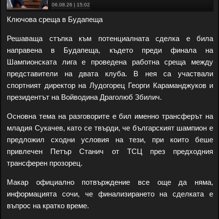
06.08.26 | 15:02
Ключова среща в Будапеща
Решаваща стъпка към потенциалната сделка е била
направена в Будапеща, където преди финала на
Шампионската лига е проведена работна среща между
представители на двата клуба. В нея са участвали
спортният директор на Лудогорец Георги Караманджуков и
президентът на Войводина Драголюб Збилич.
Основна тема на разговорите е бил именно трансферът на
младия Сукачев, като се твърди, че българският шампион е
предложил сходни условия на тези, при които беше
привлечен Петър Станич от ТСЦ през предходния
трансферен прозорец.
Макар официално потвърждение все още да няма,
информацията сочи, че финализирането на сделката е
въпрос на кратко време.