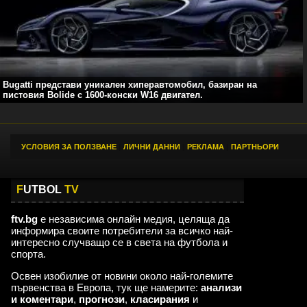
Bugatti представи уникален хиперавтомобил, базиран на
пистовия Bolide с 1600-конски W16 двигател.
УСЛОВИЯ ЗА ПОЛЗВАНЕ
|
ЛИЧНИ ДАННИ
|
РЕКЛАМА
|
ПАРТНЬОРИ
F
UTBOL
TV
ftv.bg
е независима онлайн медия, целяща да
информира своите потребители за всичко най-
интересно случващо се в света на футбола и
спорта.
Освен изобилие от новини около най-големите
първенства в Европа, тук ще намерите:
анализи
и коментари
,
прогнози
,
класирания
и