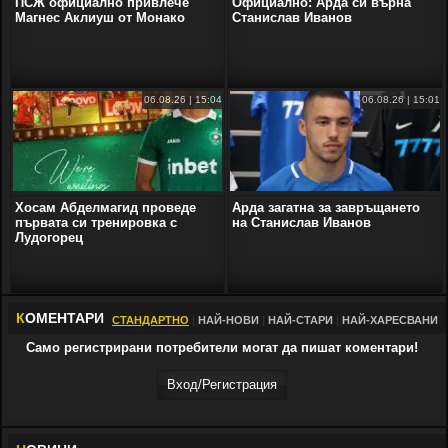
ПСЖ официално привлече
Официално: Арда си върна
Магнес Аклиуш от Монако
Станислав Иванов
06.08.26 | 15:04
06.08.26 | 15:01
Хосам Абделмагид проведе
Арда загатна за завръщането
първата си тренировка с
на Станислав Иванов
Лудогорец
К
ОМЕНТАРИ
СТАНДАРТНО
|
НАЙ-НОВИ
|
НАЙ-СТАРИ
|
НАЙ-ХАРЕСВАНИ
Само регистрирани потребители могат да пишат коментари!
Вход/Регистрaция