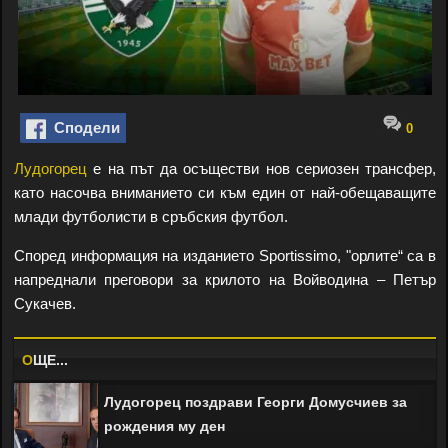
Сподели
0
Лудогорец
е на път да осъществи нов сериозен трансфер,
като насочва вниманието си към един от най-обещаващите
млади футболисти в сръбския футбол.
Според информация на изданието Sportissimo, "орлите“ са в
напреднали преговори за крилото на Войводина – Петър
Сукачев.
O
ЩЕ...
Лудогорец поздрави Георги Домусчиев за
рождения му ден