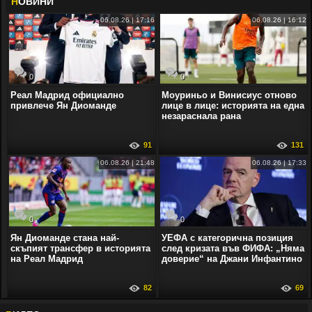
Н
ОВИНИ
06.08.26 | 17:16
06.08.26 | 16:12
0
0
Реал Мадрид официално
Моуриньо и Винисиус отново
привлече Ян Диоманде
лице в лице: историята на една
незараснала рана
91
131
06.08.26 | 21:48
06.08.26 | 17:33
0
0
Ян Диоманде стана най-
УЕФА с категорична позиция
скъпият трансфер в историята
след кризата във ФИФА: „Няма
на Реал Мадрид
доверие“ на Джани Инфантино
82
69