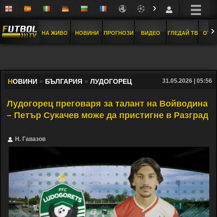
›
›
НА ЖИВО
НОВИНИ
ПРОГНОЗИ
ВИДЕО
ГЛЕДАЙ ТВ
ОТБ
Н
ОВИНИ
»
БЪЛГАРИЯ
»
ЛУДОГОРЕЦ
31.05.2026 | 05:56
Лудогорец преговаря за талант на Войводина
– Петър Сукачев може да пристигне в Разград
Н. Гавазов