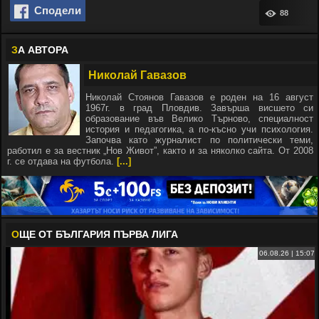
Сподели
88
З
А АВТОРА
Николай Гавазов
Николай Стоянов Гавазов е роден на 16 август
1967г. в град Пловдив. Завърша висшето си
образование във Велико Търново, специалност
история и педагогика, а по-късно учи психология.
Започва като журналист по политически теми,
работил е за вестник „Нов Живот”, както и за няколко сайта. От 2008
г. се отдава на футбола.
[...]
О
ЩЕ ОТ БЪЛГАРИЯ ПЪРВА ЛИГА
06.08.26 | 15:07