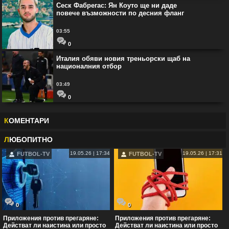
Сеск Фабрегас: Ян Коуто ще ни даде
повече възможности по десния фланг
03:55
0
Италия обяви новия треньорски щаб на
националния отбор
03:49
0
К
ОМЕНТАРИ
Л
ЮБОПИТНО
19.05.26 | 17:34
19.05.26 | 17:31
FUTBOL-TV
FUTBOL-TV
0
0
Приложения против прегаряне:
Приложения против прегаряне:
Действат ли наистина или просто
Действат ли наистина или просто