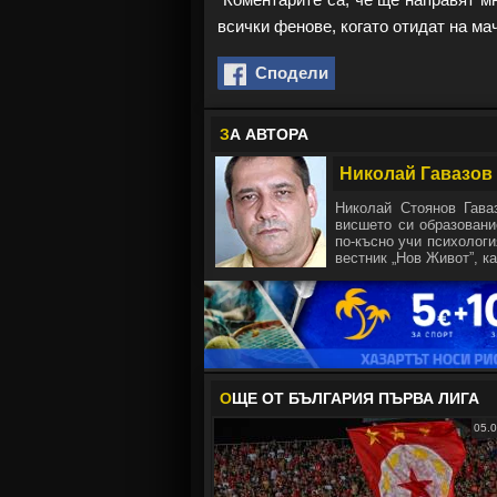
всички фенове, когато отидат на мач
Сподели
З
А АВТОРА
Николай Гавазов
Николай Стоянов Гава
висшето си образовани
по-късно учи психологи
вестник „Нов Живот”, ка
О
ЩЕ ОТ БЪЛГАРИЯ ПЪРВА ЛИГА
05.0