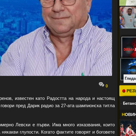
Гледа
0
РЕЗ
енов, известен като Радостта на народа и настоящ
-
Бетано
 говори пред Дарик радио за 27-ата шампионска титла
Н
ОВИ
омерно Левски е първи. Има много изказвания, които
някакви глупости. Когато фактите говорят и боговете