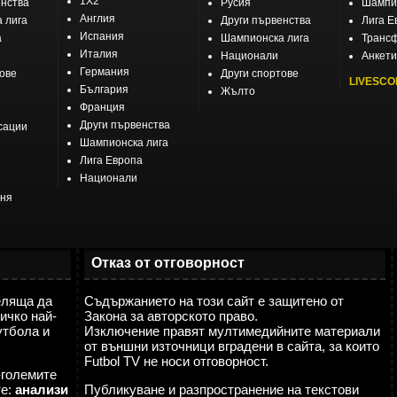
1X2
енства
Русия
Шампио
Англия
 лига
Други първенства
Лига Е
Испания
а
Шампионска лига
Транс
Италия
Национали
Анкети
Германия
тове
Други спортове
LIVESCO
България
Жълто
Франция
Други първенства
сации
Шампионска лига
Лига Европа
Национали
еня
Отказ от отговорност
еляща да
Съдържанието на този сайт е защитено от
ичко най-
Закона за авторското право.
утбола и
Изключение правят мултимедийните материали
от външни източници вградени в сайта, за които
Futbol TV не носи отговорност.
-големите
те:
анализи
Публикуване и разпространение на текстови