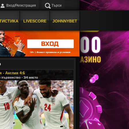
Вход/Регистрация
Търси
ТИСТИКА
LIVESCORE
JOHNNYBET
О
 - Англия 4:6
 първенство - 3/4 място