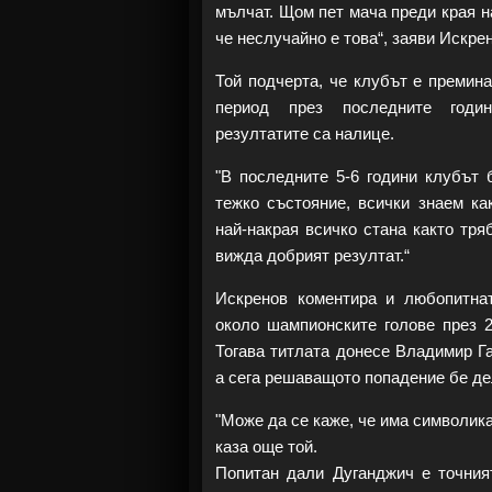
мълчат. Щом пет мача преди края н
че неслучайно е това“, заяви Искре
Той подчерта, че клубът е премин
период през последните годи
резултатите са налице.
"В последните 5-6 години клубът 
тежко състояние, всички знаем ка
най-накрая всичко стана както тря
вижда добрият резултат.“
Искренов коментира и любопитна
около шампионските голове през 2
Тогава титлата донесе Владимир Г
а сега решаващото попадение бе де
"Може да се каже, че има символика
каза още той.
Попитан дали Дуганджич е точният