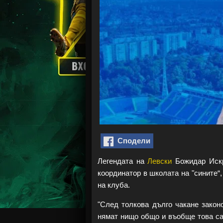
Сподели
Легендата на
Левски
Божидар Искр
координатор в школата на "сините“,
на клуба.
"След толкова дълго чакане закон
нямат нищо общо и въобще това са 