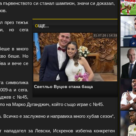
а първенството си станал шампион, значи си доказал,
нов.
ал през тежък
O
ЩЕ...
ни, но сега
31.07.26 | 14:33
беше в много
кво беше. Но
бва и вече се
та символика
Светльо Вуцов стана баща
009-а и сега.
аджев с №45,
ло на Марко Дуганджич, който също играе с №45.
. Всичко е заслужено и направиха много хубав сезон“,
 нападател за Левски, Искренов избегна конкретен