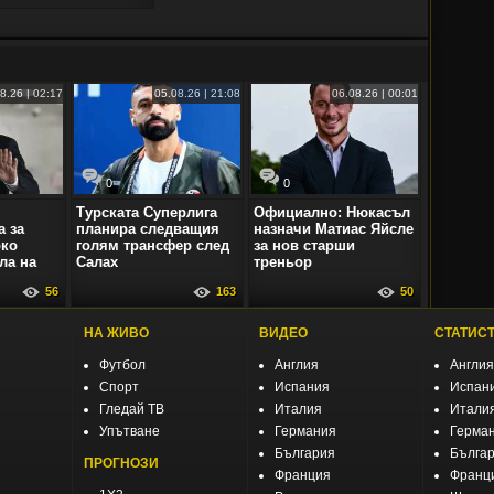
8.26 | 02:17
05.08.26 | 21:08
06.08.26 | 00:01
0
0
Турската Суперлига
Официално: Нюкасъл
 за
планира следващия
назначи Матиас Яйсле
око
голям трансфер след
за нов старши
ла на
Салах
треньор
56
163
50
НА ЖИВО
ВИДЕО
СТАТИС
Футбол
Англия
Англия
Спорт
Испания
Испан
Гледай ТВ
Италия
Итали
Упътване
Германия
Герма
България
Бълга
ПРОГНОЗИ
Франция
Франц