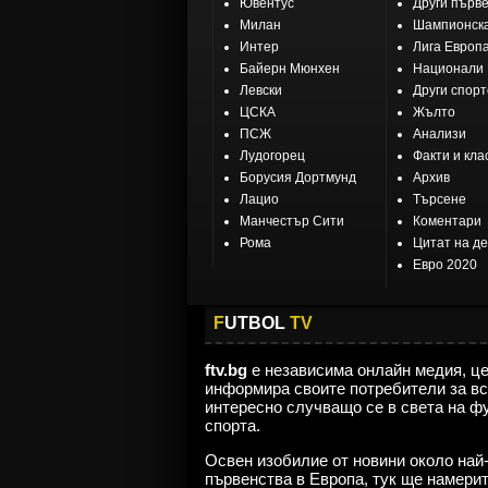
Ювентус
Други първ
Милан
Шампионска
Интер
Лига Европ
Байерн Мюнхен
Национали
Левски
Други спор
ЦСКА
Жълто
ПСЖ
Анализи
Лудогорец
Факти и кла
Борусия Дортмунд
Архив
Лацио
Търсене
Манчестър Сити
Коментари
Рома
Цитат на д
Евро 2020
F
UTBOL
TV
ftv.bg
е независима онлайн медия, ц
информира своите потребители за вс
интересно случващо се в света на ф
спорта.
Освен изобилие от новини около най
първенства в Европа, тук ще намери