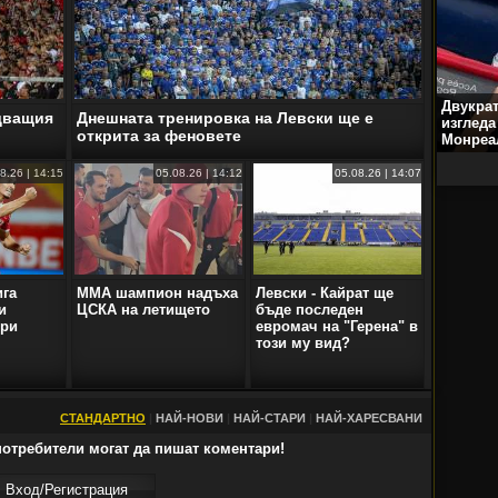
Двукра
едващия
Днешната тренировка на Левски ще е
изгледа
открита за феновете
Монреа
8.26 | 14:15
05.08.26 | 14:12
05.08.26 | 14:07
ига
ММА шампион надъха
Левски - Кайрат ще
и
ЦСКА на летището
бъде последeн
бри
евромач на "Герена" в
този му вид?
СТАНДАРТНО
|
НАЙ-НОВИ
|
НАЙ-СТАРИ
|
НАЙ-ХАРЕСВАНИ
отребители могат да пишат коментари!
Вход/Регистрaция