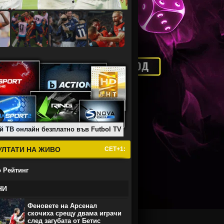
й ТВ онлайн безплатно във Futbol TV
УЛТАТИ НА ЖИВО
СЕТ+1:
 Рейтинг
НИ
Феновете на Арсенал
скочиха срещу двама играчи
след загубата от Бетис