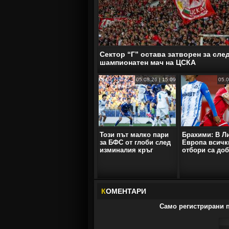
Сектор “Г” остава затворен за сл
шампионатен мач на ЦСКА
05.08.26 | 15:09
05.0
Този път малко пари
Брахими: В Л
за БФС от глоби след
Европа всичк
изминалия кръг
отбори са до
К
ОМЕНТАРИ
Само регистрирани п