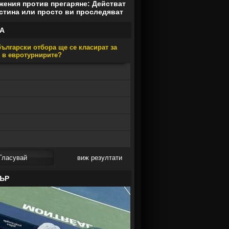
ения против прегаряне: Действат
стина или просто ви проследяват
А
ългарски отбора ще се класират за
е в евротурнирите?
виж резултати
ЪР