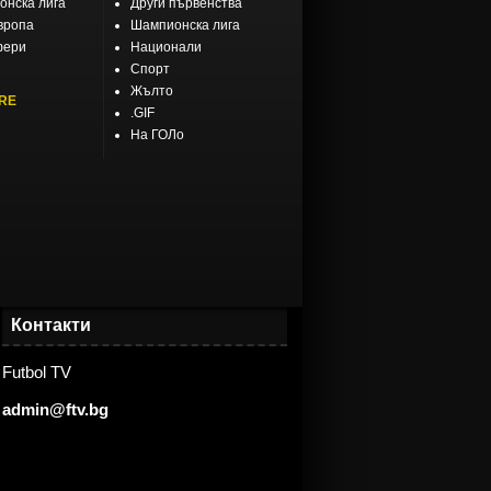
нска лига
Други първенства
вропа
Шампионска лига
фери
Национали
Спорт
Жълто
RE
.GIF
На ГОЛо
Контакти
Futbol TV
admin@ftv.bg