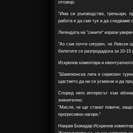
отговор:
"Има си ръководство, треньори, п
работа е да сме тук и да следваме 
Легендата на "сините“ изрази увере
"Аз съм почти сигурен, че Левски 
билетите се разпродадоха за 10-15 
Искренов коментира и евентуалното
"Шампионска лига е сериозен турн
щастието да ни се усмихне и да пр
Според него интересът към абона
значително.
"Мисля, че ще станат повече, защо
прогресивно нагоре.“
Накрая Божидар Искренов коментира
"Коментарите са, че ще направят мн