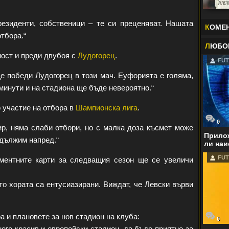
резиденти, собственици – те си преценяват. Нашата
К
ОМЕ
отбора.“
Л
ЮБО
ност и преди двубоя с
Лудогорец
.
FUT
ще победи Лудогорец в този мач. Еуфорията е голяма,
минути и на стадиона ще бъде невероятно.“
 участие на отбора в
Шампионска лига
.
0
ир, няма слаби отбори, но с малка доза късмет може
Прилож
одължим напред.“
ли наи
FUT
ментните карти за следващия сезон ще се увеличи
то хората са ентусиазирани. Виждат, че Левски върви
 и плановете за нов стадион на клуба:
0
ого красив и европейски стадион, да бъде приятно за