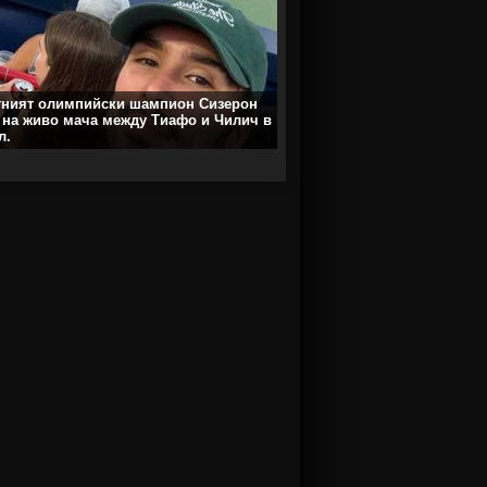
тният олимпийски шампион Сизерон
 на живо мача между Тиафо и Чилич в
л.