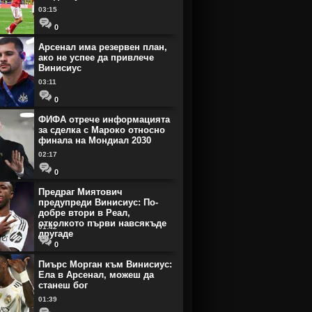
03:15
0
Арсенал има резервен план,
ако не успее да привлече
Винисиус
03:11
0
ФИФА отрече информацията
за сделка с Мароко относно
финала на Мондиал 2030
02:17
0
Предраг Миятович
предупреди Винисиус: По-
добре втори в Реал,
отколкото първи навсякъде
01:42
другаде
0
Пиърс Морган към Винисиус:
Ела в Арсенал, можеш да
станеш бог
01:39