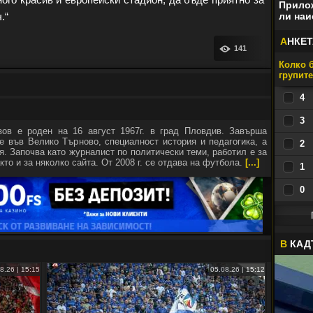
Прилож
.“
ли наи
А
НКЕТ
141
Колко б
групит
4
3
зов е роден на 16 август 1967г. в град Пловдив. Завърша
е във Велико Търново, специалност история и педагогика, а
2
я. Започва като журналист по политически теми, работил е за
кто и за няколко сайта. От 2008 г. се отдава на футбола.
[...]
1
0
В
КАД
8.26 | 15:15
05.08.26 | 15:12