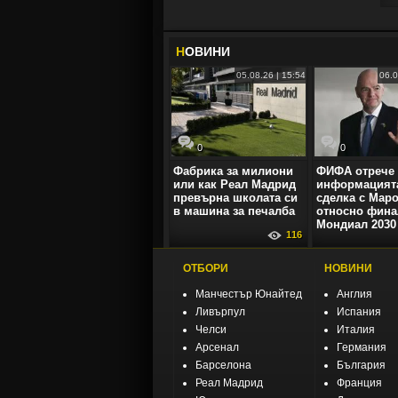
Н
ОВИНИ
05.08.26 | 15:54
06.0
0
0
Фабрика за милиони
ФИФА отрече
или как Реал Мадрид
информацията
превърна школата си
сделка с Мар
в машина за печалба
относно фина
Мондиал 2030
116
ОТБОРИ
НОВИНИ
Манчестър Юнайтед
Англия
Ливърпул
Испания
Челси
Италия
Арсенал
Германия
Барселона
България
Реал Мадрид
Франция