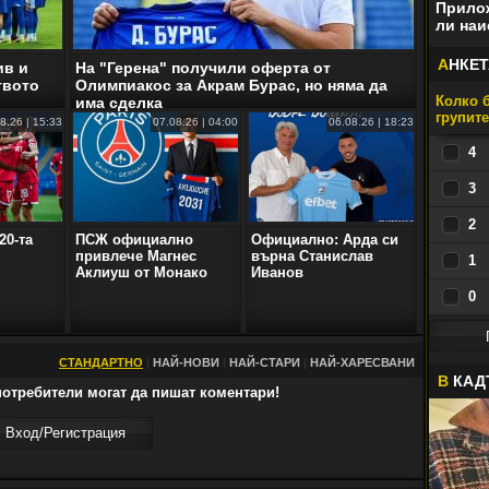
Прилож
ли наи
А
НКЕТ
ив и
На "Герена" получили оферта от
твото
Олимпиакос за Акрам Бурас, но няма да
Колко б
има сделка
групит
8.26 | 15:33
07.08.26 | 04:00
06.08.26 | 18:23
4
3
2
20-та
ПСЖ официално
Официално: Арда си
привлече Магнес
върна Станислав
1
Аклиуш от Монако
Иванов
0
СТАНДАРТНО
|
НАЙ-НОВИ
|
НАЙ-СТАРИ
|
НАЙ-ХАРЕСВАНИ
В
КАД
отребители могат да пишат коментари!
Вход/Регистрaция