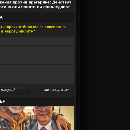
ения против прегаряне: Действат
стина или просто ви проследяват
А
ългарски отбора ще се класират за
е в евротурнирите?
виж резултати
ЪР