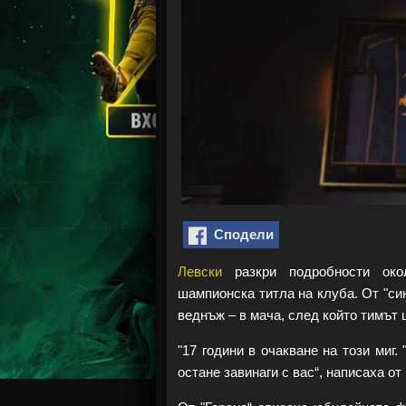
Сподели
Левски
разкри подробности окол
шампионска титла на клуба. От "си
веднъж – в мача, след който тимът 
"17 години в очакване на този миг.
остане завинаги с вас“, написаха от