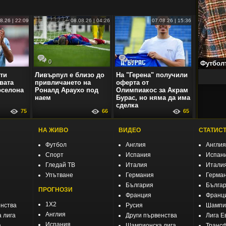
8.26 | 22:09
08.08.26 | 04:26
07.08.26 | 15:36
0
0
Футболъ
ти
Ливърпул е близо до
На "Герена" получили
вата
привличането на
оферта от
рселона
Роналд Араухо под
Олимпиакос за Акрам
наем
Бурас, но няма да има
сделка
75
66
65
НА ЖИВО
ВИДЕО
СТАТИС
Футбол
Англия
Англия
Спорт
Испания
Испан
Гледай ТВ
Италия
Итали
Упътване
Германия
Герма
България
Бълга
ПРОГНОЗИ
Франция
Франц
1X2
енства
Русия
Шампио
Англия
 лига
Други първенства
Лига Е
Испания
а
Шампионска лига
Транс