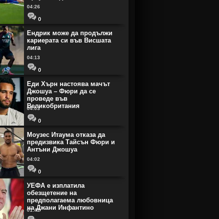
04:26
0
Ендрик може да продължи
кариерата си във Висшата
лига
04:13
0
Еди Хърн настоява мачът
Джошуа – Фюри да се
проведе във
Великобритания
04:03
0
Моузес Итаума отказа да
предизвика Тайсън Фюри и
Антъни Джошуа
04:02
0
УЕФА е изплатила
обезщетение на
предполагаема любовница
на Джани Инфантино
01:42