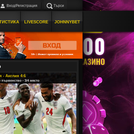
Вход/Регистрация
Търси
ТИСТИКА
LIVESCORE
JOHNNYBET
О
 - Англия 4:6
 първенство - 3/4 място