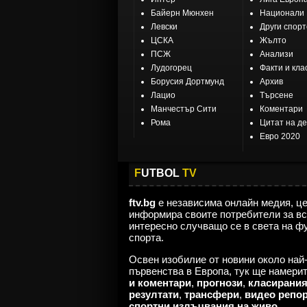
Байерн Мюнхен
Национали
Левски
Други спор
ЦСКА
Жълто
ПСЖ
Анализи
Лудогорец
Факти и кла
Борусия Дортмунд
Архив
Лацио
Търсене
Манчестър Сити
Коментари
Рома
Цитат на д
Евро 2020
F
UTBOL
TV
ftv.bg
е независима онлайн медия, ц
информира своите потребители за вс
интересно случващо се в света на ф
спорта.
Освен изобилие от новини около най
първенства в Европа, тук ще намери
и коментари
,
прогнози
,
класирани
резултати
,
трансфери
,
видео репо
спортни излъчвания на живо
.