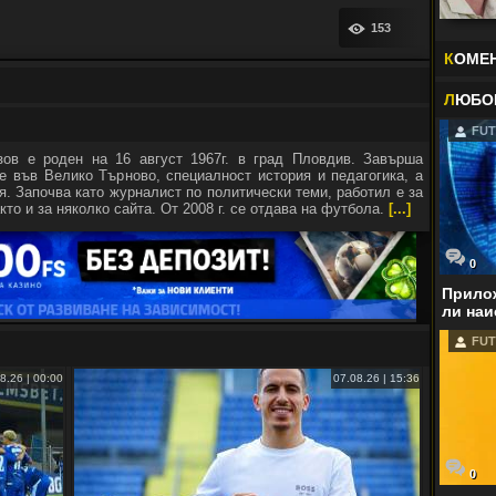
153
К
ОМЕ
Л
ЮБО
FUT
зов е роден на 16 август 1967г. в град Пловдив. Завърша
е във Велико Търново, специалност история и педагогика, а
я. Започва като журналист по политически теми, работил е за
кто и за няколко сайта. От 2008 г. се отдава на футбола.
[...]
0
Прилож
ли наи
FUT
8.26 | 00:00
07.08.26 | 15:36
0