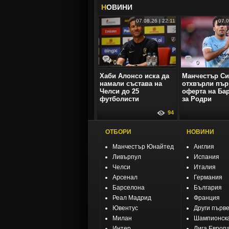
Н
ОВИНИ
07.08.26 | 22:11
07.0
0
0
Хаби Алонсо иска да
Манчестър Си
намали състава на
отхвърли пър
Челси до 25
оферта на Ба
футболисти
за Родри
94
ОТБОРИ
НОВИНИ
Манчестър Юнайтед
Англия
Ливърпул
Испания
Челси
Италия
Арсенал
Германия
Барселона
България
Реал Мадрид
Франция
Ювентус
Други първ
Милан
Шампионска
Интер
Лига Европ