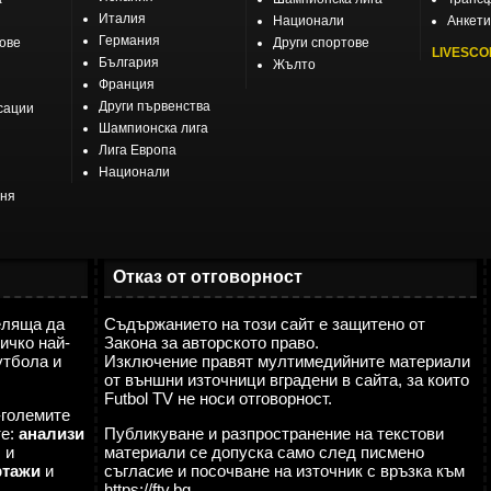
Италия
Национали
Анкети
Германия
тове
Други спортове
LIVESCO
България
Жълто
Франция
Други първенства
сации
Шампионска лига
Лига Европа
Национали
еня
Отказ от отговорност
еляща да
Съдържанието на този сайт е защитено от
ичко най-
Закона за авторското право.
утбола и
Изключение правят мултимедийните материали
от външни източници вградени в сайта, за които
Futbol TV не носи отговорност.
-големите
те:
анализи
Публикуване и разпространение на текстови
я
и
материали се допуска само след писмено
ртажи
и
съгласие и посочване на източник с връзка към
https://ftv.bg