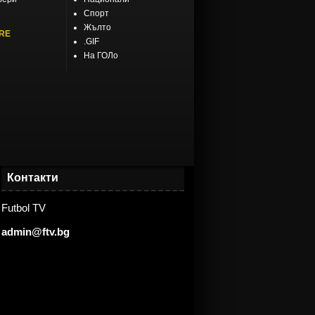
Спорт
Жълто
RE
.GIF
На ГОЛо
Контакти
Futbol TV
admin@ftv.bg