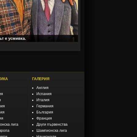
т е усмивка.
ТИКА
ГАЛЕРИЯ
Англия
ия
Испания
я
Италия
ния
Германия
рия
България
ия
Франция
нска лига
Други първенства
вропа
Шампионска лига
фери
Национали