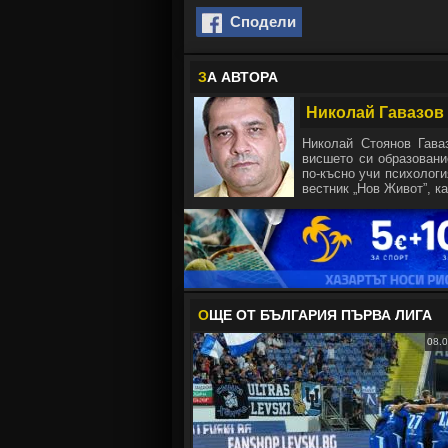
Сподели
З
А АВТОРА
Николай Гавазов
Николай Стоянов Гава
висшето си образовани
по-късно учи психологи
вестник „Нов Живот”, ка
О
ЩЕ ОТ БЪЛГАРИЯ ПЪРВА ЛИГА
08.0