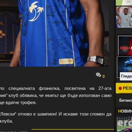
Гледа
0
о специалната фланелка, посветена на 27-ата
РЕЗ
ния“ клуб обявиха, че екипът ще бъде използван само
-
Бетано
ще вдигне трофея.
Н
ОВИ
 "Левски“ отново е шампион! И искаме този спомен да
 клуба.