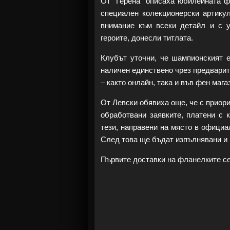
От "Герена“ описаха юбилейната ф
специален колекционерски артикул
внимание към всеки детайл и с 
героите, донесли титлата.
Клубът уточни, че шампионският 
наличен единствено чрез предвари
– както онлайн, така и във фен мага
От Левски обявиха още, че с приор
обработвани заявките, платени с к
тези, направени на място в официа
След това ще бъдат изпълнявани и 
Първите доставки на фланелките се