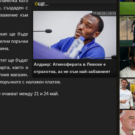
ланелка като
O
ЩЕ...
, създаден с
03.08.26 | 16:51
уважение към
екип ще бъде
телни поръчки
зина.
итет ще бъдат
Алдаир: Атмосферата в Левски е
арта, както и
страхотна, аз не съм най-забавният
лния магазин.
поръчките с наложен платеж.
 очакват между 21 и 24 май.