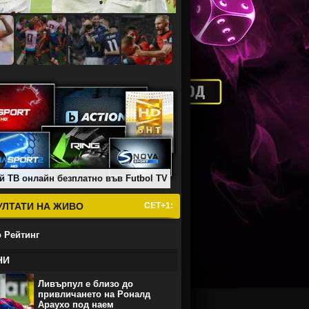
й ТВ онлайн безплатно във Futbol TV
УЛТАТИ НА ЖИВО
СЕТ+1:
 Рейтинг
НИ
Ливърпул е близо до
привличането на Роналд
Араухо под наем