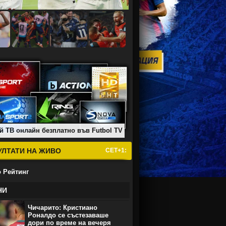
й ТВ онлайн безплатно във Futbol TV
УЛТАТИ НА ЖИВО
СЕТ+1:
 Рейтинг
НИ
Чичарито: Кристиано
Роналдо се състезаваше
дори по време на вечеря