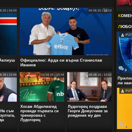
8.26 | 04:00
06.08.26 | 18:23
К
ОМЕ
Л
ЮБО
FUT
 Аклиуш
Официално: Арда си върна Станислав
Иванов
0
8.26 | 15:06
06.08.26 | 15:04
06.08.26 | 15:02
Прилож
ли наи
FUT
Хосам Абделмагид
Лудогорец поздрави
 Не съм
проведе първата си
Георги Домусчиев за
зултата,
тренировка с
рождения му ден
да
Лудогорец
0