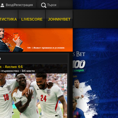
Вход/Регистрация
Търси
ТИСТИКА
LIVESCORE
JOHNNYBET
О
 - Англия 4:6
 първенство - 3/4 място