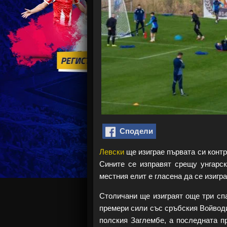
Сподели
Левски
ще изиграе първата си контр
Сините се изправят срещу унгарс
местния елит е гласена да се изигра
Столичани ще изиграят още три сп
премери сили със сръбския Войводи
полския Заглембе, а последната п