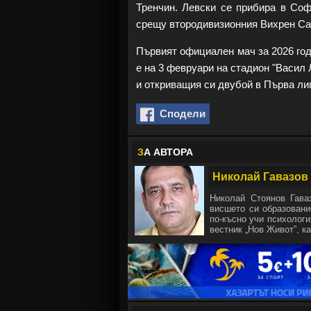
Тренчин. Левски се прибира в Соф
срещу втородивизионния Вихрен Сан
Първият официален мач за 2026 го
е на 3 февруари на стадион "Васил 
и откриващия си двубой в Първа лиг
Сподели
З
А АВТОРА
Николай Гавазов
Николай Стоянов Гава
висшето си образовани
по-късно учи психологи
вестник „Нов Живот”, ка