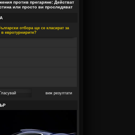
ения против прегаряне: Действат
стина или просто ви проследяват
А
ългарски отбора ще се класират за
е в евротурнирите?
виж резултати
ЪР