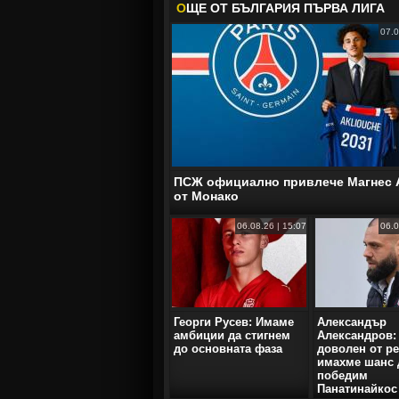
О
ЩЕ ОТ БЪЛГАРИЯ ПЪРВА ЛИГА
07.0
ПСЖ официално привлече Магнес
от Монако
06.08.26 | 15:07
06.0
Георги Русев: Имаме
Александър
амбиции да стигнем
Александров:
до основната фаза
доволен от ре
имахме шанс 
победим
Панатинайкос