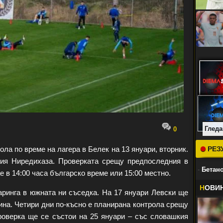
Гледа
0
ола по време на лагера в Белек на 13 януари, вторник.
РЕЗ
кия Ниредихаза. Проверката срещу предпоследния в
-
Бетано
е в 14:00 часа българско време или 15:00 местно.
Н
ОВИ
аринга в южната ни съседка. На 17 януари Левски ще
на. Четири дни по-късно е планирана контрола срещу
роверка ще се състои на 25 януари – със словашкия