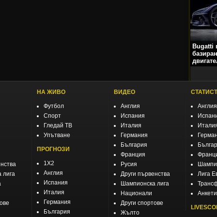
Bugatti
базиран
двигате
НА ЖИВО
ВИДЕО
СТАТИС
Футбол
Англия
Англия
Спорт
Испания
Испан
Гледай ТВ
Италия
Итали
Упътване
Германия
Герма
България
Бълга
ПРОГНОЗИ
Франция
Франц
1X2
енства
Русия
Шампио
Англия
 лига
Други първенства
Лига Е
Испания
а
Шампионска лига
Транс
Италия
Национали
Анкети
Германия
тове
Други спортове
LIVESCO
България
Жълто