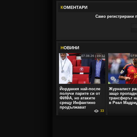
К
ОМЕНТАРИ
Само регистрирани п
Н
ОВИНИ
07.08.26 | 10:32
07.0
0
0
Йордания най-после
Журналист ра
получи парите си от
защо пропадн
ФИФА, но атаките
трансферът н
срещу Инфантино
в Реал Мадри
продължават
33