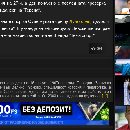
ия на 27-и, а ден по-късно е последната проверка –
дански на "Герена“.
дина е спор за Суперкупата срещу
Лудогорец
. Двубоят
Левски“. В уикенда на 7-8 февруари Левски ще изиграе
а – домакинство на Ботев Враца./ "Тема спорт“
309
зов е роден на 16 август 1967г. в град Пловдив. Завърша
е във Велико Търново, специалност история и педагогика, а
я. Започва като журналист по политически теми, работил е за
кто и за няколко сайта. От 2008 г. се отдава на футбола.
[...]