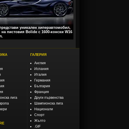
 представи уникален хиперавтомобил,
 на пистовия Bolide с 1600-конски W16
л.
ТИКА
ГАЛЕРИЯ
Англия
ия
Испания
я
Италия
ния
Германия
рия
България
ия
Франция
нска лига
Други първенства
вропа
Шампионска лига
фери
Национали
Спорт
Жълто
RE
.GIF