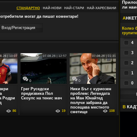
Прилож
ли наи
СТАНДАРТНО
|
НАЙ-НОВИ
|
НАЙ-СТАРИ
|
НАЙ-ХАРЕСВАНИ
отребители могат да пишат коментари!
А
НКЕТ
Вход/Регистрaция
Колко б
групит
4
3
8.26 | 10:07
07.08.26 | 12:57
07.08.26 | 01:31
2
1
0
0
0
зкри
Грег Руседски
Ники Бът с куриозен
а
предизвика Пол
проблем: Легендата
а Родри
Скоулс на тенис мач
на Ман Юнайтед
д
получи забрана да
В
КАД
посещава местното
86
19
108
сметище