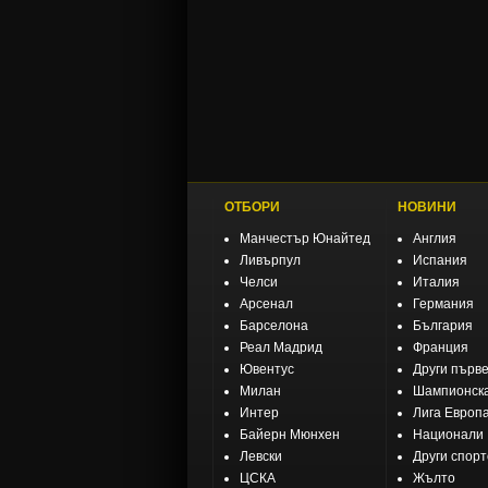
ОТБОРИ
НОВИНИ
Манчестър Юнайтед
Англия
Ливърпул
Испания
Челси
Италия
Арсенал
Германия
Барселона
България
Реал Мадрид
Франция
Ювентус
Други първ
Милан
Шампионска
Интер
Лига Европ
Байерн Мюнхен
Национали
Левски
Други спор
ЦСКА
Жълто