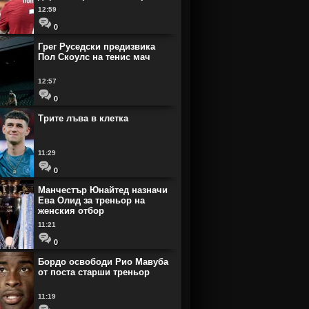
12:59
0
Грег Руседски предизвика
Пол Скоулс на тенис мач
12:57
0
Трите лъва в клетка
11:29
0
Манчестър Юнайтед назначи
Ева Олид за треньор на
женския отбор
11:21
0
Бордо освободи Рио Мавуба
от поста старши треньор
11:19