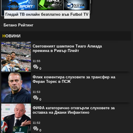
Гледай ТВ онлайн безплатно във Futbol TV
-
Бетано Рейтинг
Н
ОВИНИ
Световният шампион Тиаго Алмада
премина в Ривър Плейт
11:55
0
Флик коментира слуховете за трансфер на
Феран Торес в ПСЖ
11:53
0
ФИФА категорично отхвърли слуховете за
оставка на Джани Инфантино
11:52
0