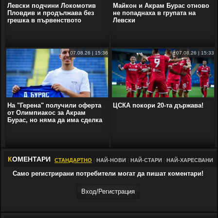
Левски подчини Локомотив
Майкон и Акрам Бурас отново
Пловдив и продължава без
не попаднаха в групата на
грешка в първенството
Левски
07.08.26 | 15:36
07.08.26 | 15:33
На "Герена" получили оферта
ЦСКА покори 20-та държава!
от Олимпиакос за Акрам
Бурас, но няма да има сделка
К
ОМЕНТАРИ
СТАНДАРТНО
|
НАЙ-НОВИ
|
НАЙ-СТАРИ
|
НАЙ-ХАРЕСВАНИ
Само регистрирани потребители могат да пишат коментари!
Вход/Регистрaция