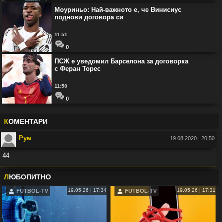
Моуриньо: Най-важното е, че Винисиус
поднови договора си
11:51
0
ПСЖ е уведомил Барселона за договорка
с Феран Торес
11:50
0
К
ОМЕНТАРИ
Рум
19.08.2020 | 20:50
44
Във:
Рио Фърдинанд: Джуд Белингам ще спечели Златната топка
Л
ЮБОПИТНО
19.05.26 | 17:34
19.05.26 | 17:31
FUTBOL-TV
FUTBOL-TV