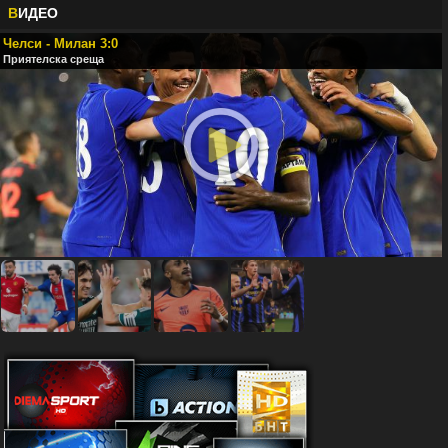
В
ИДЕО
Челси - Милан 3:0
Приятелска среща