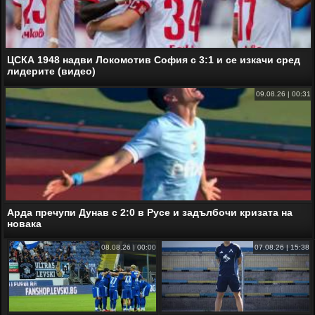
ЦСКА 1948 надви Локомотив София с 3:1 и се изкачи сред
лидерите (видео)
09.08.26 | 00:31
Арда пречупи Дунав с 2:0 в Русе и задълбочи кризата на
новака
08.08.26 | 00:00
07.08.26 | 15:38