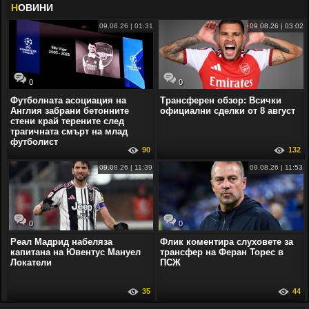
Н
ОВИНИ
09.08.26 | 01:31
09.08.26 | 03:02
0
0
Футболната асоциация на
Трансферен обзор: Всички
Англия забрани бетонните
официални сделки от 8 август
стени край терените след
трагичната смърт на млад
футболист
90
132
09.08.26 | 11:39
09.08.26 | 11:53
0
0
Реал Мадрид набеляза
Флик коментира слуховете за
капитана на Ювентус Мануел
трансфер на Феран Торес в
Локатели
ПСЖ
35
44