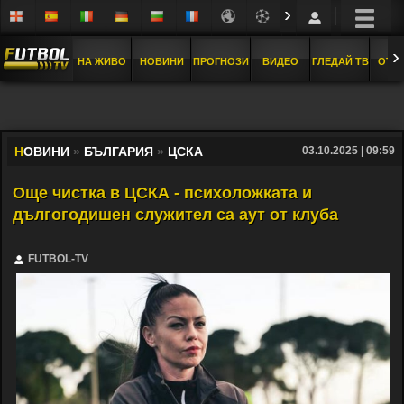
›
›
НА ЖИВО
НОВИНИ
ПРОГНОЗИ
ВИДЕО
ГЛЕДАЙ ТВ
ОТБ
Н
ОВИНИ
»
БЪЛГАРИЯ
»
ЦСКА
03.10.2025 | 09:59
Още чистка в ЦСКА - психоложката и
дългогодишен служител са аут от клуба
FUTBOL-TV