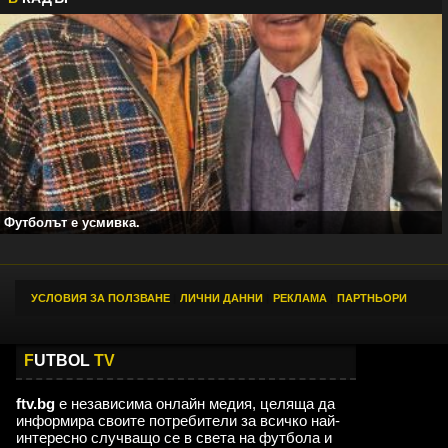
Футболът е усмивка.
УСЛОВИЯ ЗА ПОЛЗВАНЕ
|
ЛИЧНИ ДАННИ
|
РЕКЛАМА
|
ПАРТНЬОРИ
F
UTBOL
TV
ftv.bg
е независима онлайн медия, целяща да
информира своите потребители за всичко най-
интересно случващо се в света на футбола и