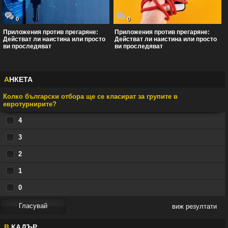
0
0
Приложения против прегаряне:
Приложения против прегаряне:
Действат ли наистина или просто
Действат ли наистина или просто
ви проследяват
ви проследяват
А
НКЕТА
Колко български отбора ще се класират за групите в
евротурнирите?
4
3
2
1
0
виж резултати
В
КАДЪР