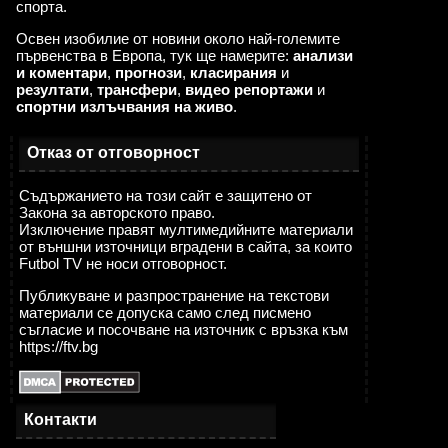
спорта.
Освен изобилие от новини около най-големите
първенства в Европа, тук ще намерите:
анализи
и коментари
,
прогнози
,
класирания
и
резултати
,
трансфери
,
видео репортажи
и
спортни излъчвания на живо
.
Отказ от отговорност
Съдържанието на този сайт е защитено от
Закона за авторското право.
Изключение правят мултимедийните материали
от външни източници вградени в сайта, за които
Futbol TV не носи отговорност.
Публикуване и разпространение на текстови
материали се допуска само след писмено
съгласие и посочване на източник с връзка към
https://ftv.bg
Контакти