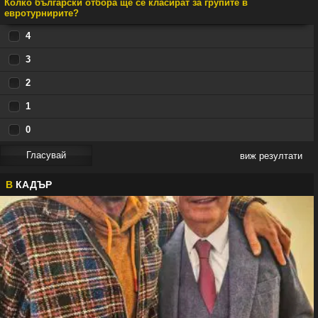
Колко български отбора ще се класират за групите в
евротурнирите?
4
3
2
1
0
виж резултати
В
КАДЪР