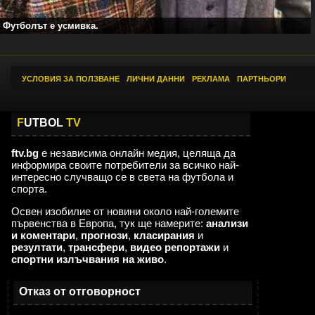
Футболът е усмивка.
УСЛОВИЯ ЗА ПОЛЗВАНЕ
|
ЛИЧНИ ДАННИ
|
РЕКЛАМА
|
ПАРТНЬОРИ
F
UTBOL
TV
ftv.bg
е независима онлайн медия, целяща да
информира своите потребители за всичко най-
интересно случващо се в света на футбола и
спорта.
Освен изобилие от новини около най-големите
първенства в Европа, тук ще намерите:
анализи
и коментари
,
прогнози
,
класирания
и
резултати
,
трансфери
,
видео репортажи
и
спортни излъчвания на живо
.
Отказ от отговорност