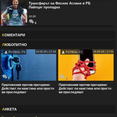
Трансферът на Фисник Аслани в РБ
Лайпциг пропадна
12:20
0
К
ОМЕНТАРИ
Л
ЮБОПИТНО
19.05.26 | 17:34
19.05.26 | 17:31
FUTBOL-TV
FUTBOL-TV
0
0
Приложения против прегаряне:
Приложения против прегаряне:
Действат ли наистина или просто
Действат ли наистина или просто
ви проследяват
ви проследяват
А
НКЕТА