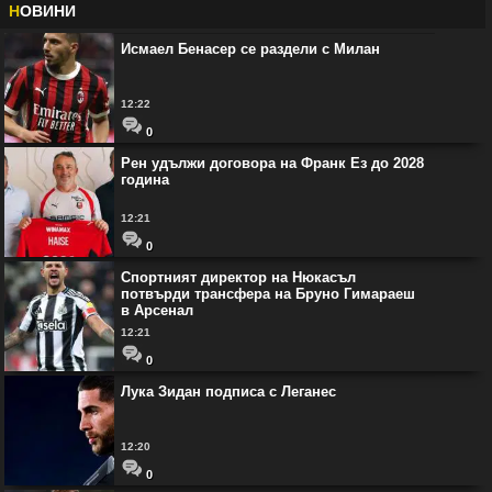
Н
ОВИНИ
Исмаел Бенасер се раздели с Милан
12:22
0
Рен удължи договора на Франк Ез до 2028
година
12:21
0
Спортният директор на Нюкасъл
потвърди трансфера на Бруно Гимараеш
в Арсенал
12:21
0
Лука Зидан подписа с Леганес
12:20
0