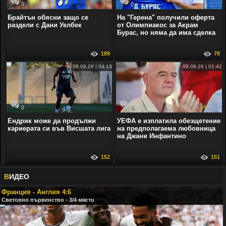
0
0
Брайтън обясни защо се
На "Герена" получили оферта
раздели с Дани Уелбек
от Олимпиакос за Акрам
Бурас, но няма да има сделка
189
78
08.08.26 | 04:13
08.08.26 | 01:42
0
0
Ендрик може да продължи
УЕФА е изплатила обезщетение
кариерата си във Висшата лига
на предполагаема любовница
на Джани Инфантино
152
151
В
ИДЕО
Франция - Англия 4:6
Световно първенство - 3/4 място