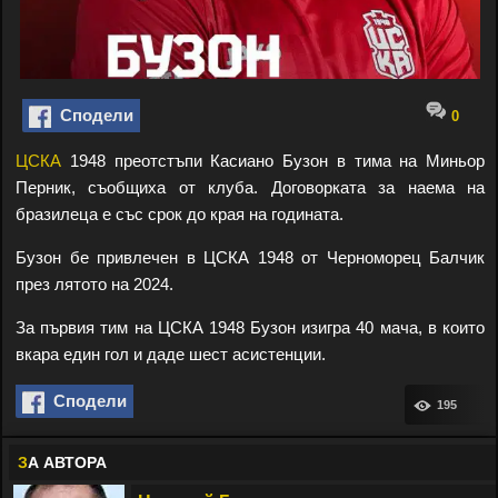
Сподели
0
ЦСКА
1948 преотстъпи Касиано Бузон в тима на Миньор
Перник, съобщиха от клуба. Договорката за наема на
бразилеца е със срок до края на годината.
Бузон бе привлечен в ЦСКА 1948 от Черноморец Балчик
през лятото на 2024.
За първия тим на ЦСКА 1948 Бузон изигра 40 мача, в които
вкара един гол и даде шест асистенции.
Сподели
195
З
А АВТОРА