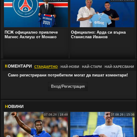
ПСЖ официално привлече
Официално: Арда си върна
Магнес Аклиуш от Монако
Станислав Иванов
К
ОМЕНТАРИ
СТАНДАРТНО
|
НАЙ-НОВИ
|
НАЙ-СТАРИ
|
НАЙ-ХАРЕСВАНИ
Само регистрирани потребители могат да пишат коментари!
Вход/Регистрaция
Н
ОВИНИ
07.08.26 | 18:48
07.08.26 | 15:36