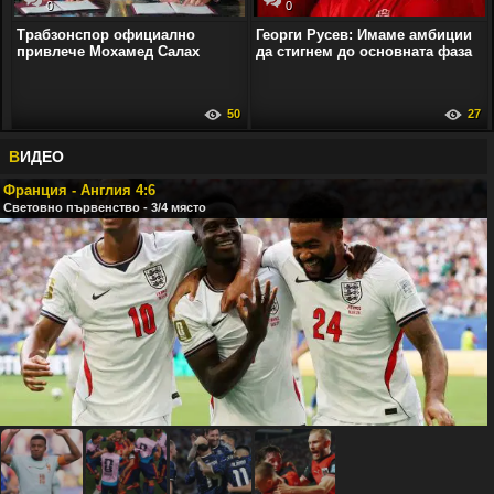
0
0
Трабзонспор официално
Георги Русев: Имаме амбиции
привлече Мохамед Салах
да стигнем до основната фаза
50
27
В
ИДЕО
Франция - Англия 4:6
Световно първенство - 3/4 място