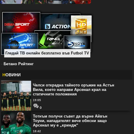
Гледай ТВ онлайн безплатно във Futbol TV
-
Бетано Рейтинг
Н
ОВИНИ
Челси открадна тайното оръжие на Астън
Вила, което направи Арсенал крал на
статичните положения
19:05
0
Тотнъм получи съвет да върне Айвън
Тоуни, нападателят вече обясни защо
Арсенал му е „криндж“
18:42