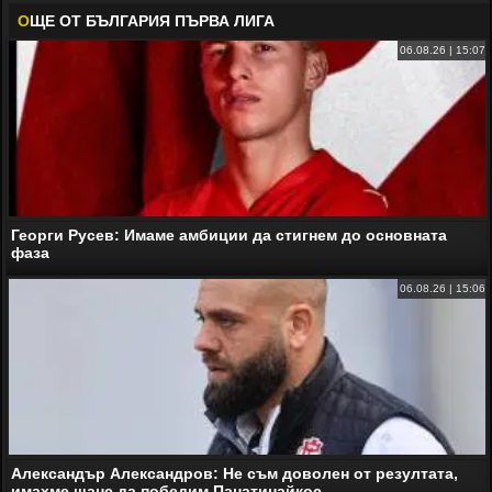
О
ЩЕ ОТ БЪЛГАРИЯ ПЪРВА ЛИГА
06.08.26 | 15:07
Георги Русев: Имаме амбиции да стигнем до основната
фаза
06.08.26 | 15:06
Александър Александров: Не съм доволен от резултата,
имахме шанс да победим Панатинайкос