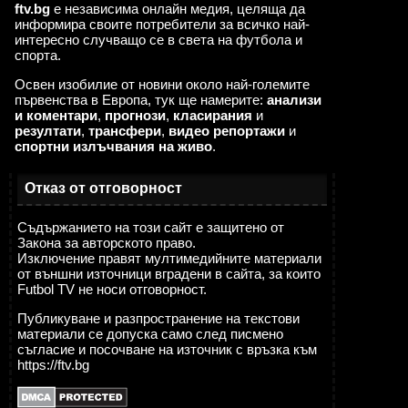
ftv.bg
е независима онлайн медия, целяща да
информира своите потребители за всичко най-
интересно случващо се в света на футбола и
спорта.
Освен изобилие от новини около най-големите
първенства в Европа, тук ще намерите:
анализи
и коментари
,
прогнози
,
класирания
и
резултати
,
трансфери
,
видео репортажи
и
спортни излъчвания на живо
.
Отказ от отговорност
Съдържанието на този сайт е защитено от
Закона за авторското право.
Изключение правят мултимедийните материали
от външни източници вградени в сайта, за които
Futbol TV не носи отговорност.
Публикуване и разпространение на текстови
материали се допуска само след писмено
съгласие и посочване на източник с връзка към
https://ftv.bg