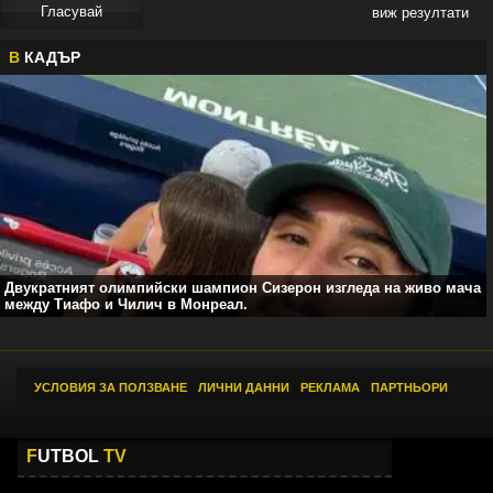
виж резултати
В
КАДЪР
Двукратният олимпийски шампион Сизерон изгледа на живо мача
между Тиафо и Чилич в Монреал.
УСЛОВИЯ ЗА ПОЛЗВАНЕ
|
ЛИЧНИ ДАННИ
|
РЕКЛАМА
|
ПАРТНЬОРИ
F
UTBOL
TV