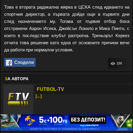
Това е втората радикална мярка в ЦСКА след идването на
спортния директор, а първата дойде още в първите дни
след назначението му. Тогава от първия отбор бяха
отстранени Аарон Исека, Джейсън Локило и Мика Пинто, с
които в последствие клубът разтрогна. Треньорът Керкез
отчита това решение като една от основните причини вече
да работи при нормални условия.
Сподели
226
З
А АВТОРА
FUTBOL-TV
[...]