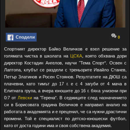
Сподели
0
Спортният директор Байко Величков е взел решение за
голямата чистка в школата на
ЦСКА
, която обхвана дори
директор Костадин Ангелов, научи "Тема Спорт“. Освен с
Лаптопа, клубът се раздели с треньорите Ивайло Станев,
Петър Златинов и Росен Стоянов. Резултатите на ДЮШ са
плачевни, като тимът до 17 г. е с 4 загуби от 4 мача в
Елитната група, а вчера юношите до 16 г. бяха унизени при
0:7 от
Левски
на "Герена“. В седмиците след назначението
си в Борисовата градина Величков е направил анализ на
работата в академията и е преценил, че са нужни драстични
промени. Той е специалист по детско-юношески футбол,
като от доста години има и своя собствена академия.