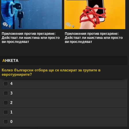
0
0
Приложения против прегаряне:
Приложения против прегаряне:
Действат ли наистина или просто
Действат ли наистина или просто
ви проследяват
ви проследяват
А
НКЕТА
Колко български отбора ще се класират за групите в
евротурнирите?
4
3
2
1
0