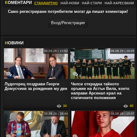
К
ОМЕНТАРИ
СТАНДАРТНО
|
НАЙ-НОВИ
|
НАЙ-СТАРИ
|
НАЙ-ХАРЕСВАНИ
Само регистрирани потребители могат да пишат коментари!
Вход/Регистрaция
Н
ОВИНИ
06.08.26 | 15:02
06.08.26 | 19:05
0
0
Лудогорец поздрави Георги
Челси открадна тайното
Домусчиев за рождения му ден
оръжие на Астън Вила, което
направи Арсенал крал на
статичните положения
34
40
06.08.26 | 16:44
06.08.26 | 15:07