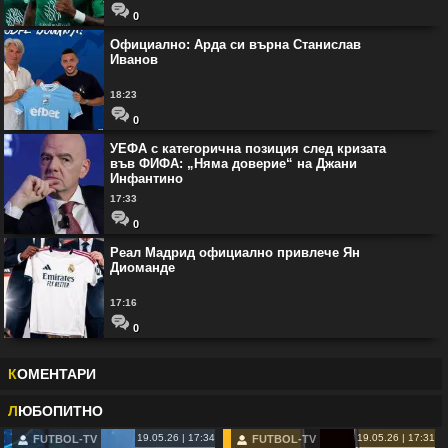
0
Официално: Арда си върна Станислав
Иванов
18:23
0
УЕФА с категорична позиция след кризата
във ФИФА: „Няма доверие“ на Джани
Инфантино
17:33
0
Реал Мадрид официално привлече Ян
Диоманде
17:16
0
К
ОМЕНТАРИ
Л
ЮБОПИТНО
19.05.26 | 17:34
19.05.26 | 17:31
FUTBOL-TV
FUTBOL-TV