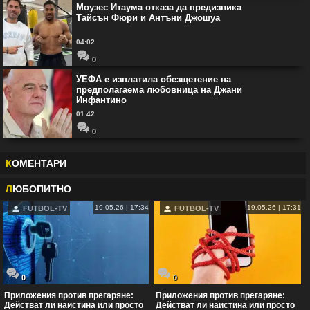
Моузес Итаума отказа да предизвика
Тайсън Фюри и Антъни Джошуа
04:02
0
УЕФА е изплатила обезщетение на
предполагаема любовница на Джани
Инфантино
01:42
0
К
ОМЕНТАРИ
Л
ЮБОПИТНО
19.05.26 | 17:34
19.05.26 | 17:31
FUTBOL-TV
FUTBOL-TV
0
0
Приложения против прегаряне:
Приложения против прегаряне:
Действат ли наистина или просто
Действат ли наистина или просто