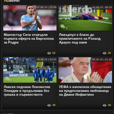
Н
ОВИНИ
07.08.26 | 22:09
08.08.26 | 04:26
0
0
Манчестър Сити отхвърли
Ливърпул е близо до
първата оферта на Барселона
привличането на Роналд
за Родри
Араухо под наем
62
20
08.08.26 | 00:00
08.08.26 | 01:42
0
0
Левски подчини Локомотив
УЕФА е изплатила обезщетение
Пловдив и продължава без
на предполагаема любовница
грешка в първенството
на Джани Инфантино
40
48