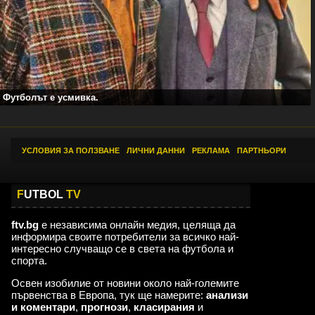
Футболът е усмивка.
УСЛОВИЯ ЗА ПОЛЗВАНЕ
|
ЛИЧНИ ДАННИ
|
РЕКЛАМА
|
ПАРТНЬОРИ
F
UTBOL
TV
ftv.bg
е независима онлайн медия, целяща да
информира своите потребители за всичко най-
интересно случващо се в света на футбола и
спорта.
Освен изобилие от новини около най-големите
първенства в Европа, тук ще намерите:
анализи
и коментари
,
прогнози
,
класирания
и