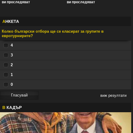
ви проследяват
ви проследяват
А
НКЕТА
Колко български отбора ще се класират за групите в
евротурнирите?
4
3
2
1
0
виж резултати
В
КАДЪР