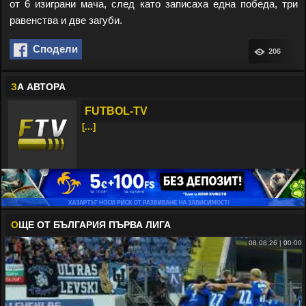
от 6 изиграни мача, след като записаха една победа, три
равенства и две загуби.
Сподели
206
З
А АВТОРА
FUTBOL-TV
[...]
О
ЩЕ ОТ БЪЛГАРИЯ ПЪРВА ЛИГА
08.08.26 | 00:00