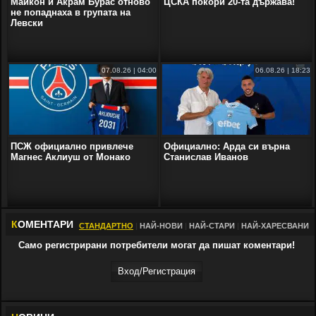
Майкон и Акрам Бурас отново
ЦСКА покори 20-та държава!
не попаднаха в групата на
Левски
07.08.26 | 04:00
06.08.26 | 18:23
ПСЖ официално привлече
Официално: Арда си върна
Магнес Аклиуш от Монако
Станислав Иванов
К
ОМЕНТАРИ
СТАНДАРТНО
|
НАЙ-НОВИ
|
НАЙ-СТАРИ
|
НАЙ-ХАРЕСВАНИ
Само регистрирани потребители могат да пишат коментари!
Вход/Регистрaция