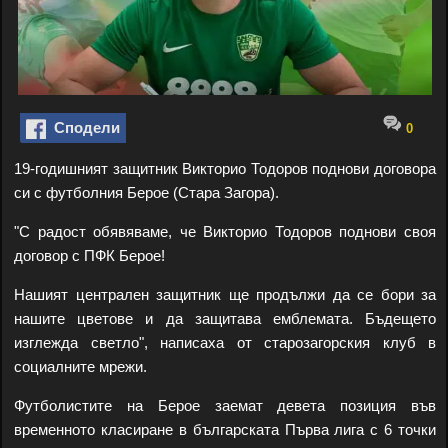
Сподели
0
19-годишният защитник Викторио Тодоров поднови договора
си с футболния Берое (Стара Загора).
"С радост обявяваме, че Викторио Тодоров поднови своя
договор с ПФК Берое!
Нашият централен защитник ще продължи да се бори за
нашите цветове и да защитава емблемата. Бъдещето
изглежда светло", написаха от старозагорския клуб в
социалните мрежи.
Футболистите на Берое заемат девета позиция във
временното класиране в българската Първа лига с 6 точки