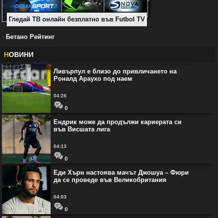
Гледай ТВ онлайн безплатно във Futbol TV
-
Бетано Рейтинг
Н
ОВИНИ
Ливърпул е близо до привличането на
Роналд Араухо под наем
04:26
0
Ендрик може да продължи кариерата си
във Висшата лига
04:13
0
Еди Хърн настоява мачът Джошуа – Фюри
да се проведе във Великобритания
04:03
0