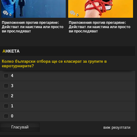
0
0
Приложения против прегаряне:
Приложения против прегаряне:
Действат ли наистина или просто
Действат ли наистина или просто
ви проследяват
ви проследяват
А
НКЕТА
Колко български отбора ще се класират за групите в
евротурнирите?
4
3
2
1
0
виж резултати