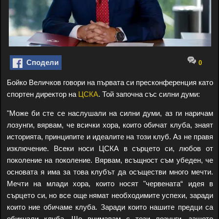
Сподели
0
Бойко Величков говори на първата си пресконференция като
спортен директор на
ЦСКА
. Той започна със силни думи:
"Може би сте се наслушали на силни думи, аз ги наричам
лозунги, вярвам, че всички хора, които обичат клуба, знаят
историята, принципите и идеалите на този клуб. Аз не правя
изключение. Всеки носи ЦСКА в сърцето си, любов от
поколение на поколение. Вярвам, всъщност съм убеден, че
основата я има за това клубът да осъществи много мечти.
Мечти на млади хора, които носят "червената“ идея в
сърцето си, но все още нямат необходимите успехи, заради
които ние обичаме клуба. Заради които нашите предци са
обикнали клуба. Ще внимавам с тези лозунги, защото