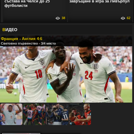
състава на Челси до 25
завръщане в игра за Ливърпул
футболисти
38
62
В
ИДЕО
Франция - Англия 4:6
Световно първенство - 3/4 място