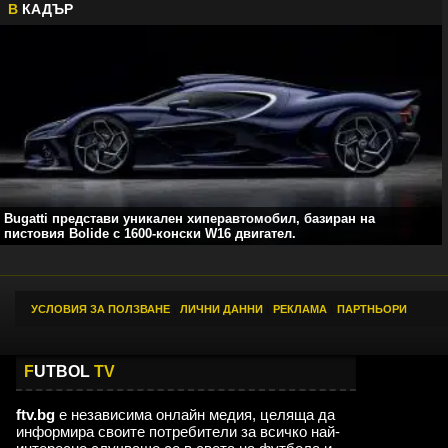
В
КАДЪР
Bugatti представи уникален хиперавтомобил, базиран на
пистовия Bolide с 1600-конски W16 двигател.
УСЛОВИЯ ЗА ПОЛЗВАНЕ
|
ЛИЧНИ ДАННИ
|
РЕКЛАМА
|
ПАРТНЬОРИ
F
UTBOL
TV
ftv.bg
е независима онлайн медия, целяща да
информира своите потребители за всичко най-