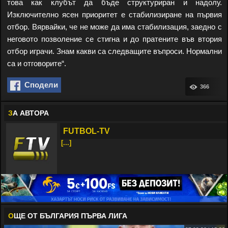
това как клубът да бъде структуриран и надолу.
Изключително ясен приоритет е стабилизиране на първия
отбор. Вярвайки, че не може да има стабилизация, заедно с
неговото позволение се стигна и до пратените във втория
отбор играчи. Знам какви са следващите въпроси. Нормални
са и отговорите“.
Сподели
366
З
А АВТОРА
FUTBOL-TV
[...]
О
ЩЕ ОТ БЪЛГАРИЯ ПЪРВА ЛИГА