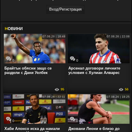
Вход/Регистрaция
Н
ОВИНИ
07.08.26 | 18:48
07.08.26 | 22:08
0
0
Брайтън обясни защо се
Арсенал договори личните
раздели с Дани Уелбек
условия с Хулиан Алварес
95
56
07.08.26 | 22:11
07.08.26 | 18:25
0
0
Хаби Алонсо иска да намали
Джовани Леони е близо до