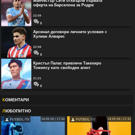
Манчестър Сити отхвърли първата
оферта на Барселона за Родри
22:09
0
Арсенал договори личните условия с
Хулиан Алварес
22:08
0
Кристъл Палас привлече Такехиро
Томиясу като свободен агент
21:21
0
К
ОМЕНТАРИ
Л
ЮБОПИТНО
19.05.26 | 17:34
19.05.26 | 17:31
FUTBOL-TV
FUTBOL-TV