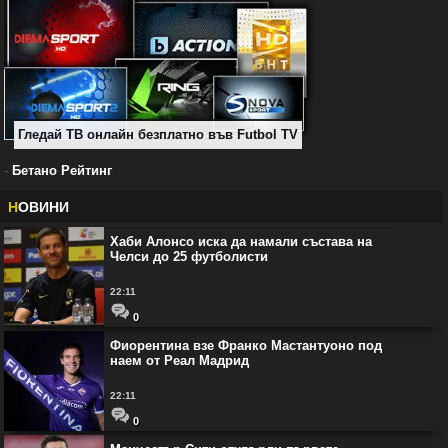
Гледай ТВ онлайн безплатно във Futbol TV
-
Бетано Рейтинг
Н
ОВИНИ
Хаби Алонсо иска да намали състава на
Челси до 25 футболисти
22:11
0
Фиорентина взе Франко Мастантуоно под
наем от Реал Мадрид
22:11
0