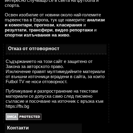
интересно случващо се в света на футбола и
спорта.
Освен изобилие от новини около най-големите
първенства в Европа, тук ще намерите:
анализи
и коментари
,
прогнози
,
класирания
и
резултати
,
трансфери
,
видео репортажи
и
спортни излъчвания на живо
.
Отказ от отговорност
Съдържанието на този сайт е защитено от
Закона за авторското право.
Изключение правят мултимедийните материали
от външни източници вградени в сайта, за които
Futbol TV не носи отговорност.
Публикуване и разпространение на текстови
материали се допуска само след писмено
съгласие и посочване на източник с връзка към
https://ftv.bg
Контакти