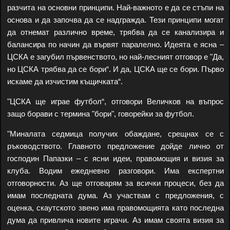
разчита на основни принципи. Най-важното е да се стъпи на
основа и да започва да се надгражда. Тези принципи могат
да отнемат различно време, трябва да се канализира и
балансира по начин да вървят паралелно. Идеята е ясна –
ЦСКА е загубил първенството, но най-лесният отговор е "Да,
но ЦСКА трябва да се бори“. И да, ЦСКА ще се бори. Първо
искаме да изчистим къщичката“.
"ЦСКА ще играе футбол“, отговори Величков на въпрос
защо борави с термина "бори", говорейки за футбол.
"Миналата седмица получих обаждане, срещнах се с
ръководството. Главното предложение дойде лично от
господин Папазки – с ясни идеи, правомощия и визия за
клуба. Водим ежедневно разговори. Има експертни
отговорности. Аз ще отговарям за всички процеси, без да
имам последната дума. Аз участвам с предложения, с
оценка, скаутското звено има правомощията като последна
дума да привлича новите играчи. Аз имам своята визия за