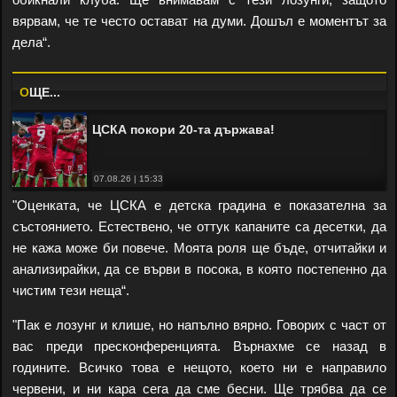
вярвам, че те често остават на думи. Дошъл е моментът за
дела“.
O
ЩЕ...
ЦСКА покори 20-та държава!
07.08.26 | 15:33
"Оценката, че ЦСКА е детска градина е показателна за
състоянието. Естествено, че оттук капаните са десетки, да
не кажа може би повече. Моята роля ще бъде, отчитайки и
анализирайки, да се върви в посока, в която постепенно да
чистим тези неща“.
"Пак е лозунг и клише, но напълно вярно. Говорих с част от
вас преди пресконференцията. Върнахме се назад в
годините. Всичко това е нещото, което ни е направило
червени, и ни кара сега да сме бесни. Ще трябва да се