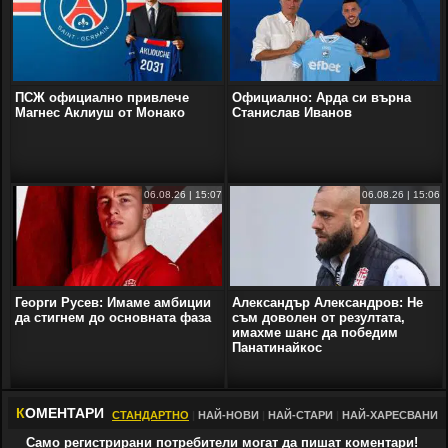
ПСЖ официално привлече
Официално: Арда си върна
Магнес Аклиуш от Монако
Станислав Иванов
06.08.26 | 15:07
06.08.26 | 15:06
Георги Русев: Имаме амбиции
Александър Александров: Не
да стигнем до основната фаза
съм доволен от резултата,
имахме шанс да победим
Панатинайкос
К
ОМЕНТАРИ
СТАНДАРТНО
|
НАЙ-НОВИ
|
НАЙ-СТАРИ
|
НАЙ-ХАРЕСВАНИ
Само регистрирани потребители могат да пишат коментари!