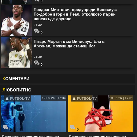
0
Предраг Миятович предупреди Винисиус:
По-добре втори в Реал, отколкото първи
навсякъде другаде
01:42
0
Пиърс Морган към Винисиус: Ела в
Арсенал, можеш да станеш бог
01:39
0
К
ОМЕНТАРИ
Л
ЮБОПИТНО
19.05.26 | 17:34
19.05.26 | 17:31
FUTBOL-TV
FUTBOL-TV
0
0
Приложения против прегаряне:
Приложения против прегаряне: