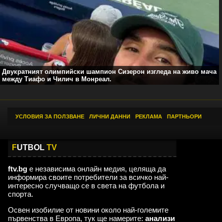
Двукратният олимпийски шампион Сизерон изгледа на живо мача
между Тиафо и Чилич в Монреал.
УСЛОВИЯ ЗА ПОЛЗВАНЕ
|
ЛИЧНИ ДАННИ
|
РЕКЛАМА
|
ПАРТНЬОРИ
F
UTBOL
TV
ftv.bg
е независима онлайн медия, целяща да
информира своите потребители за всичко най-
интересно случващо се в света на футбола и
спорта.
Освен изобилие от новини около най-големите
първенства в Европа, тук ще намерите:
анализи