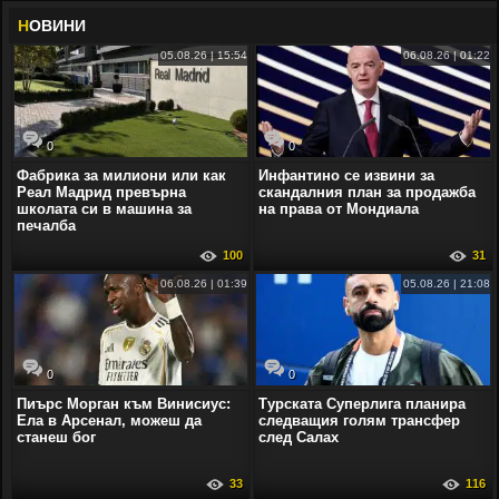
Н
ОВИНИ
05.08.26 | 15:54
06.08.26 | 01:22
0
0
Фабрика за милиони или как
Инфантино се извини за
Реал Мадрид превърна
скандалния план за продажба
школата си в машина за
на права от Мондиала
печалба
100
31
06.08.26 | 01:39
05.08.26 | 21:08
0
0
Пиърс Морган към Винисиус:
Турската Суперлига планира
Ела в Арсенал, можеш да
следващия голям трансфер
станеш бог
след Салах
33
116