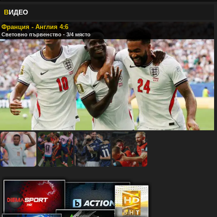
В
ИДЕО
Франция - Англия 4:6
Световно първенство - 3/4 място