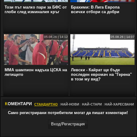
Този път малко пари за БФС от
Брахими: В Лига Европа
глоби след изминалия кръг
всички отбори са добри
05.08.26 | 14:12
05.08.26 | 14:07
ММА шампион надъха ЦСКА на
Левски - Кайрат ще бъде
летището
последeн евромач на "Герена"
в този му вид?
К
ОМЕНТАРИ
СТАНДАРТНО
|
НАЙ-НОВИ
|
НАЙ-СТАРИ
|
НАЙ-ХАРЕСВАНИ
Само регистрирани потребители могат да пишат коментари!
Вход/Регистрaция