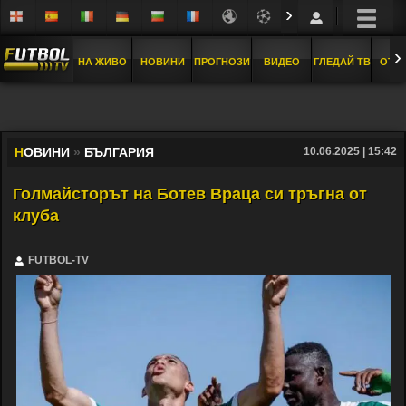
›
›
НА ЖИВО
НОВИНИ
ПРОГНОЗИ
ВИДЕО
ГЛЕДАЙ ТВ
ОТБ
Н
ОВИНИ
»
БЪЛГАРИЯ
10.06.2025 | 15:42
Голмайсторът на Ботев Враца си тръгна от
клуба
FUTBOL-TV