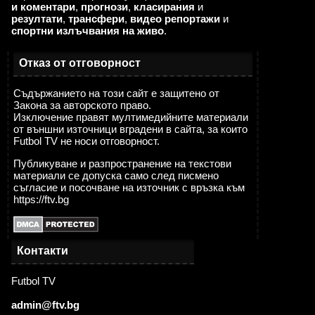
и коментари
,
прогнози
,
класирания
и
резултати
,
трансфери
,
видео репортажи
и
спортни излъчвания на живо
.
Отказ от отговорност
Съдържанието на този сайт е защитено от
Закона за авторското право.
Изключение правят мултимедийните материали
от външни източници вградени в сайта, за които
Futbol TV не носи отговорност.
Публикуване и разпространение на текстови
материали се допуска само след писмено
съгласие и посочване на източник с връзка към
https://ftv.bg
Контакти
Futbol TV
admin@ftv.bg