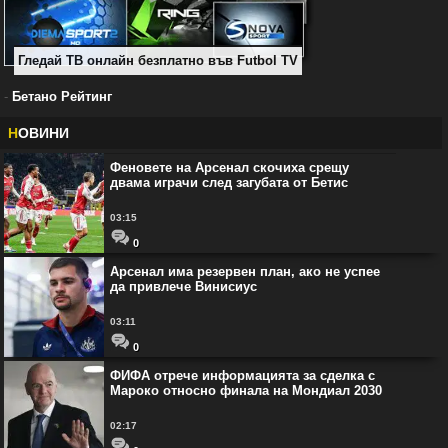
Гледай ТВ онлайн безплатно във Futbol TV
-
Бетано Рейтинг
Н
ОВИНИ
Феновете на Арсенал скочиха срещу
двама играчи след загубата от Бетис
03:15
0
Арсенал има резервен план, ако не успее
да привлече Винисиус
03:11
0
ФИФА отрече информацията за сделка с
Мароко относно финала на Мондиал 2030
02:17