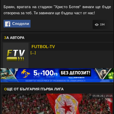
Браян, вратата на стадион "Христо Ботев“ винаги ще бъде
отворена за теб. Ти завинаги ще бъдеш част от нас!
Сподели
194
З
А АВТОРА
FUTBOL-TV
[...]
О
ЩЕ ОТ БЪЛГАРИЯ ПЪРВА ЛИГА
05.08.26 | 15:15