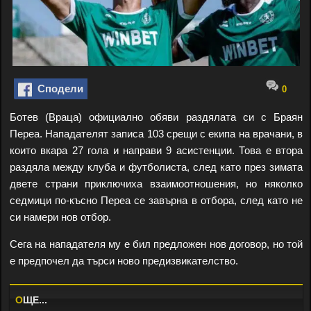
Сподели
0
Ботев (Враца) официално обяви раздялата си с Браян
Переа. Нападателят записа 103 срещи с екипа на врачани, в
които вкара 27 гола и направи 9 асистенции. Това е втора
раздяла между клуба и футболиста, след като през зимата
двете страни приключиха взаимоотношения, но няколко
седмици по-късно Переа се завърна в отбора, след като не
си намери нов отбор.
Сега на нападателя му е бил предложен нов договор, но той
е предпочел да търси ново предизвикателство.
O
ЩЕ...