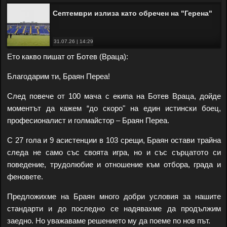
Септември излиза като обречен на "Герена"
31.07.26 | 14:29
Ето какво пишат от Ботев (Враца):
Благодарим ти, Браян Переа!
След повече от 100 мача с екипа на Ботев Враца, дойде
моментът да кажем “до скоро" на един истински боец,
професионалист и голмайстор – Браян Переа.
С 27 гола и 9 асистенции в 103 срещи, Браян остави трайна
следа не само със своята игра, но и със сърцатото си
поведение, трудолюбие и отношение към отбора, града и
феновете.
Предложихме на Браян много добри условия за нашите
стандарти и до последно се надявахме да продължим
заедно. Но уважаваме решението му да поеме по нов път.