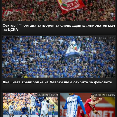
Сектор “Г” остава затворен за следващия шампионатен мач
на ЦСКА
05.08.26 | 15:12
Днешната тренировка на Левски ще е открита за феновете
05.08.26 | 15:09
05.08.26 | 14:15