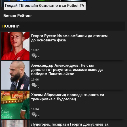
Гледай ТВ онлайн безплатно във Futbol TV
-
Бетано Рейтинг
Н
ОВИНИ
Георги Русев: Имаме амбиции да стигнем
до основната фаза
15:07
0
Александър Александров: Не съм
доволен от резултата, имахме шанс да
победим Панатинайкос
15:06
0
Хосам Абделмагид проведе първата си
тренировка с Лудогорец
15:04
0
Лудогорец поздрави Георги Домусчиев за