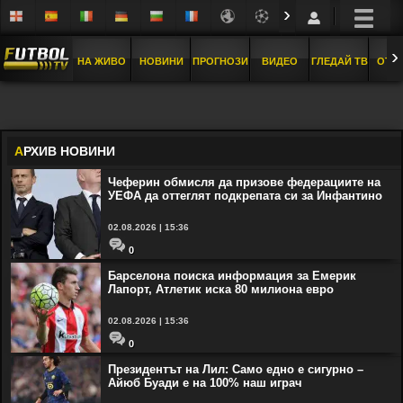
›
›
НА ЖИВО
НОВИНИ
ПРОГНОЗИ
ВИДЕО
ГЛЕДАЙ ТВ
ОТБ
А
РХИВ НОВИНИ
Чеферин обмисля да призове федерациите на
УЕФА да оттеглят подкрепата си за Инфантино
02.08.2026 | 15:36
0
Барселона поиска информация за Емерик
Лапорт, Атлетик иска 80 милиона евро
02.08.2026 | 15:36
0
Президентът на Лил: Само едно е сигурно –
Айюб Буади е на 100% наш играч