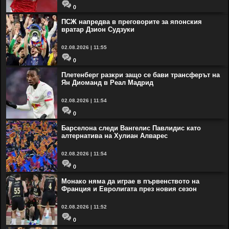
0
ПСЖ напредва в преговорите за японския
вратар Дзион Судзуки
02.08.2026 | 11:55
0
Плетенберг разкри защо се бави трансферът на
Ян Диоманд в Реал Мадрид
02.08.2026 | 11:54
0
Барселона следи Вангелис Павлидис като
алтернатива на Хулиан Алварес
02.08.2026 | 11:54
0
Монако няма да играе в първенството на
Франция и Евролигата през новия сезон
02.08.2026 | 11:52
0