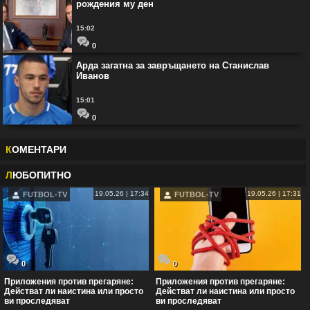
рождения му ден
15:02
0
Арда загатна за завръщането на Станислав
Иванов
15:01
0
К
ОМЕНТАРИ
Л
ЮБОПИТНО
19.05.26 | 17:34
19.05.26 | 17:31
FUTBOL-TV
FUTBOL-TV
0
0
Приложения против прегаряне:
Приложения против прегаряне:
Действат ли наистина или просто
Действат ли наистина или просто
ви проследяват
ви проследяват