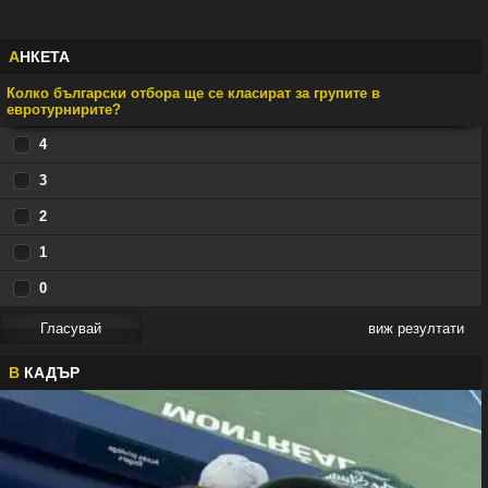
А
НКЕТА
Колко български отбора ще се класират за групите в
евротурнирите?
4
3
2
1
0
виж резултати
В
КАДЪР