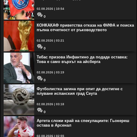
02.08.2026 | 10:54
0
КОНКАКАФ приветства отказа на ФИФА и поиска
пълна отчетност от ръководството
02.08.2026 | 03:21
0
Тебас призова Инфантино да подаде оставка:
Това е само върхът на айсберга
02.08.2026 | 03:19
0
Футболистка загина при опит да достигне с
плуване испанския град Сеута
02.08.2026 | 03:18
0
Артета сложи край на спекулациите: Гьокереш
остава в Арсенал
02.08.2026 | 02:55