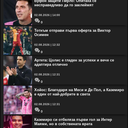
Буфон защити Пирло: Опитаха се
несправедливо да го заклеймят
02.08.2026 | 14:00
0
Тотнъм отправи първа оферта за Виктор
Осимен
02.08.2026 | 12:32
0
Артета: Цолис е гладен за успехи и вече се
адаптира отлично
02.08.2026 | 12:31
0
Хойос: Благодаря на Меси и Де Пол, а Каземиро
е един от най-добрите в света
02.08.2026 | 12:31
0
Каземиро си отбеляза първи гол за Интер
Маями, но в собствената врата