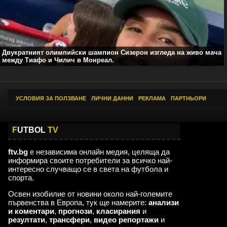
Двукратният олимпийски шампион Сизерон изгледа на живо мача
между Тиафо и Чилич в Монреал.
УСЛОВИЯ ЗА ПОЛЗВАНЕ
|
ЛИЧНИ ДАННИ
|
РЕКЛАМА
|
ПАРТНЬОРИ
F
UTBOL
TV
ftv.bg
е независима онлайн медия, целяща да
информира своите потребители за всичко най-
интересно случващо се в света на футбола и
спорта.
Освен изобилие от новини около най-големите
първенства в Европа, тук ще намерите:
анализи
и коментари
,
прогнози
,
класирания
и
резултати
,
трансфери
,
видео репортажи
и