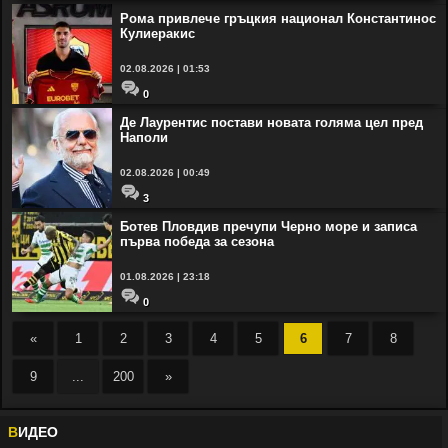
Рома привлече гръцкия национал Константинос
Кулиеракис
02.08.2026 | 01:53
0
Де Лаурентис постави новата голяма цел пред
Наполи
02.08.2026 | 00:49
3
Ботев Пловдив пречупи Черно море и записа
първа победа за сезона
01.08.2026 | 23:18
0
«
1
2
3
4
5
6
7
8
9
...
200
»
В
ИДЕО