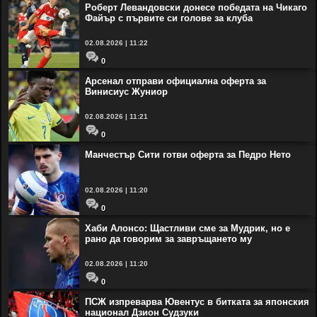
Роберт Левандовски донесе победата на Чикаго
Файър с първите си голове за клуба
02.08.2026 | 11:22
0
Арсенал отправи официална оферта за
Винисиус Жуниор
02.08.2026 | 11:21
0
Манчестър Сити готви оферта за Педро Нето
02.08.2026 | 11:20
0
Хаби Алонсо: Щастливи сме за Мудрик, но е
рано да говорим за завръщането му
02.08.2026 | 11:20
0
ПСЖ изпреварва Ювентус в битката за японския
национал Дзион Судзуки