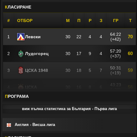
К
ЛАСИРАНЕ
#
ОТБОР
М
П
Р
З
ГР
Т
64:22
70
1
Левски
30
22
4
4
(+42)
57:20
60
2
Лудогорец
30
17
9
4
(+37)
50:31
59
3
ЦСКА 1948
30
18
5
7
(+19)
43:23
56
4
ЦСКА
30
16
8
6
(+20)
П
РОГРАМА
Локомотив
30:33
46
5
30
11
13
6
(Пловдив)
(-3)
виж пълна статистика за България - Първа лига
33:26
44
6
Черно море
30
11
11
8
(+7)
Англия - Висша лига
Арда
33:27