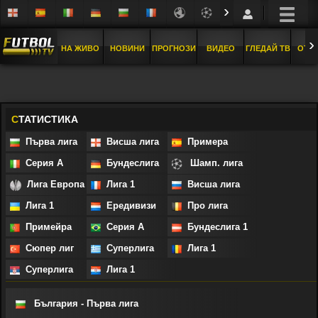
›
›
НА ЖИВО
НОВИНИ
ПРОГНОЗИ
ВИДЕО
ГЛЕДАЙ ТВ
ОТБ
С
ТАТИСТИКА
Първа лига
Висша лига
Примера
Серия А
Бундеслига
Шамп. лига
Лига Европа
Лига 1
Висша лига
Лига 1
Ередивизи
Про лига
Примейра
Серия А
Бундеслига 1
Сюпер лиг
Суперлига
Лига 1
Суперлига
Лига 1
България - Първа лига