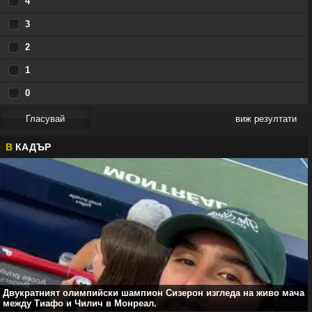
4
3
2
1
0
виж резултати
В
КАДЪР
Двукратният олимпийски шампион Сизерон изгледа на живо мача
между Тиафо и Чилич в Монреал.