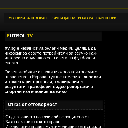
УСЛОВИЯ ЗА ПОЛЗВАНЕ
|
ЛИЧНИ ДАННИ
|
РЕКЛАМА
|
ПАРТНЬОРИ
F
UTBOL
TV
ftv.bg
е независима онлайн медия, целяща да
информира своите потребители за всичко най-
интересно случващо се в света на футбола и
спорта.
Освен изобилие от новини около най-големите
първенства в Европа, тук ще намерите:
анализи
и коментари
,
прогнози
,
класирания
и
резултати
,
трансфери
,
видео репортажи
и
спортни излъчвания на живо
.
Отказ от отговорност
Съдържанието на този сайт е защитено от
Закона за авторското право.
Изключение правят мултимедийните материали