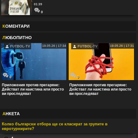
01:39
0
К
ОМЕНТАРИ
Л
ЮБОПИТНО
19.05.26 | 17:34
19.05.26 | 17:31
FUTBOL-TV
FUTBOL-TV
0
0
Приложения против прегаряне:
Приложения против прегаряне:
Действат ли наистина или просто
Действат ли наистина или просто
ви проследяват
ви проследяват
А
НКЕТА
Колко български отбора ще се класират за групите в
евротурнирите?