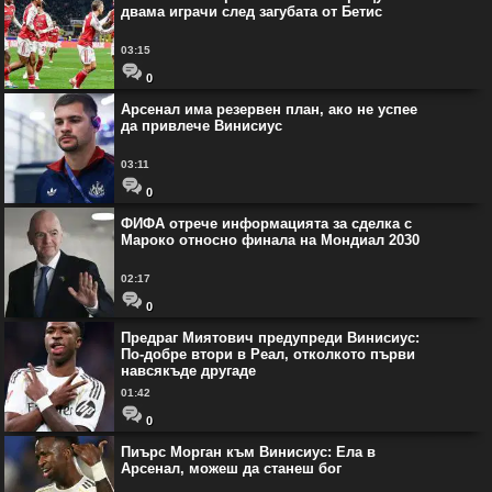
24
17
Нант
34
5
9
20
двама играчи след загубата от Бетис
(-23)
03:15
32:76
17
18
Метц
34
3
8
23
(-44)
0
Арсенал има резервен план, ако не успее
да привлече Винисиус
03:11
0
ФИФА отрече информацията за сделка с
Мароко относно финала на Мондиал 2030
02:17
0
Предраг Миятович предупреди Винисиус:
По-добре втори в Реал, отколкото първи
навсякъде другаде
01:42
0
Пиърс Морган към Винисиус: Ела в
Арсенал, можеш да станеш бог