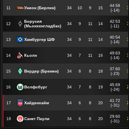
44:58
11
Унион (Берлин)
34
10
9
15
(-14)
Борусия
42:53
12
34
9
11
14
(Мьонхенгладбах)
(-11)
40:54
13
Хамбургер ШФ
34
9
11
14
(-14)
49:63
14
Кьолн
34
7
11
16
(-14)
37:60
15
Вердер (Бремен)
34
8
8
18
(-23)
45:69
16
Волфсбург
34
7
8
19
(-24)
41:72
17
Хайденхайм
34
6
8
20
(-31)
29:60
18
Санкт Паули
34
6
8
20
(-31)