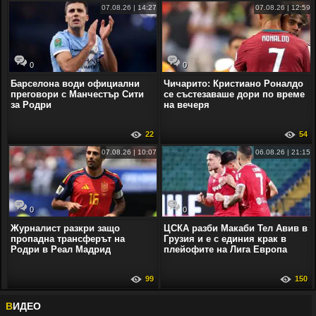
07.08.26 | 14:27
07.08.26 | 12:59
0
0
Барселона води официални
Чичарито: Кристиано Роналдо
преговори с Манчестър Сити
се състезаваше дори по време
за Родри
на вечеря
22
54
07.08.26 | 10:07
06.08.26 | 21:15
0
0
Журналист разкри защо
ЦСКА разби Макаби Тел Авив в
пропадна трансферът на
Грузия и е с единия крак в
Родри в Реал Мадрид
плейофите на Лига Европа
99
150
В
ИДЕО