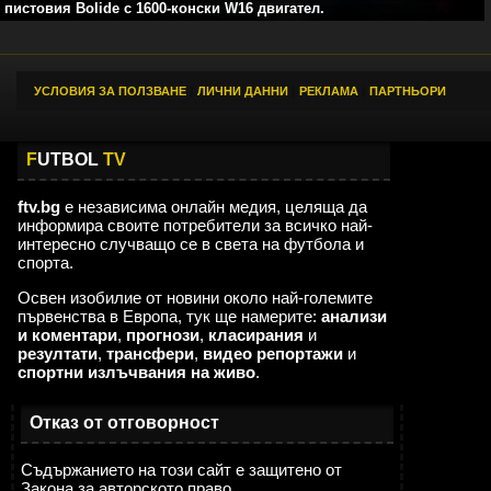
пистовия Bolide с 1600-конски W16 двигател.
УСЛОВИЯ ЗА ПОЛЗВАНЕ
|
ЛИЧНИ ДАННИ
|
РЕКЛАМА
|
ПАРТНЬОРИ
F
UTBOL
TV
ftv.bg
е независима онлайн медия, целяща да
информира своите потребители за всичко най-
интересно случващо се в света на футбола и
спорта.
Освен изобилие от новини около най-големите
първенства в Европа, тук ще намерите:
анализи
и коментари
,
прогнози
,
класирания
и
резултати
,
трансфери
,
видео репортажи
и
спортни излъчвания на живо
.
,,,,,,,
Мароканските бургии
23:07
Отказ от отговорност
02.08
няма да питат ти и урсулка от кои сте. Карат наред. И почват от първите в
Европа ???? Тук поне ти провървя ????
Съдържанието на този сайт е защитено от
Закона за авторското право.