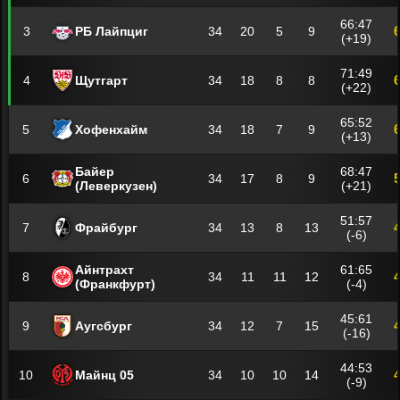
66:47
3
РБ Лайпциг
34
20
5
9
(+19)
71:49
4
Щутгарт
34
18
8
8
(+22)
65:52
5
Хофенхайм
34
18
7
9
(+13)
Байер
68:47
6
34
17
8
9
(Леверкузен)
(+21)
51:57
7
Фрайбург
34
13
8
13
(-6)
Айнтрахт
61:65
8
34
11
11
12
(Франкфурт)
(-4)
45:61
9
Аугсбург
34
12
7
15
(-16)
44:53
10
Майнц 05
34
10
10
14
(-9)