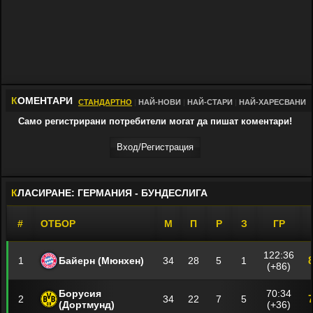
К
ОМЕНТАРИ
СТАНДАРТНО
|
НАЙ-НОВИ
|
НАЙ-СТАРИ
|
НАЙ-ХАРЕСВАНИ
Само регистрирани потребители могат да пишат коментари!
Вход/Регистрaция
К
ЛАСИРАНЕ: ГЕРМАНИЯ - БУНДЕСЛИГА
#
ОТБОР
М
П
Р
З
ГР
122:36
1
Байерн (Мюнхен)
34
28
5
1
(+86)
Борусия
70:34
2
34
22
7
5
(Дортмунд)
(+36)