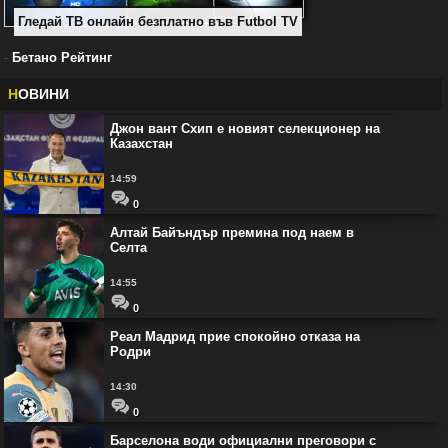
Гледай ТВ онлайн безплатно във Futbol TV
-
Бетано Рейтинг
Н
ОВИНИ
Джон вант Схип е новият селекционер на
Казахстан
14:59
0
Алтай Байъндър премина под наем в
Селта
14:55
0
Реал Мадрид прие спокойно отказа на
Родри
14:30
0
Барселона води официални преговори с