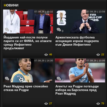
Н
ОВИНИ
07.08.26 | 10:32
07.08.26 | 13:59
0
0
Йордания най-после получи
Аржентинската футболна
парите си от ФИФА, но атаките
асоциация изрази подкрепа
срещу Инфантино
към Джани Инфантино
продължават
46
22
07.08.26 | 14:30
07.08.26 | 10:06
0
0
Реал Мадрид прие спокойно
Агентът на Родри потвърди
отказа на Родри
избора на Барселона пред
Реал Мадрид
27
75