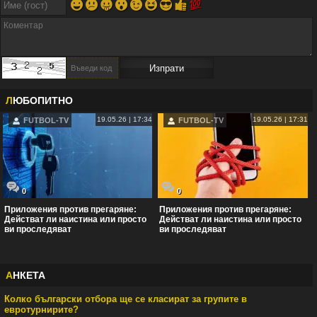
😀
😕
😛
😮
😉
😆
😎
👍
💯
Л
ЮБОПИТНО
19.05.26 | 17:34
19.05.26 | 17:31
FUTBOL-TV
FUTBOL-TV
0
0
Приложения против прегаряне:
Приложения против прегаряне:
Действат ли наистина или просто
Действат ли наистина или просто
ви проследяват
ви проследяват
А
НКЕТА
Колко български отбора ще се класират за групите в
........
евротурнирите?