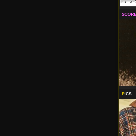
SCORE
P
ICS
........
Марокан
вече дой
Радвай с