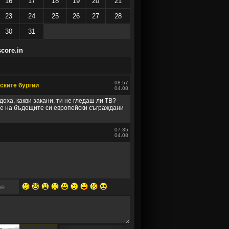
16
17
18
19
20
21
23
24
25
26
27
28
30
31
score.in
08:57
ските бургии
04.08
доха, какви закани, ти не гледаш ли ТВ?
е на бъдещите си европейски съграждани
07:35
04.08