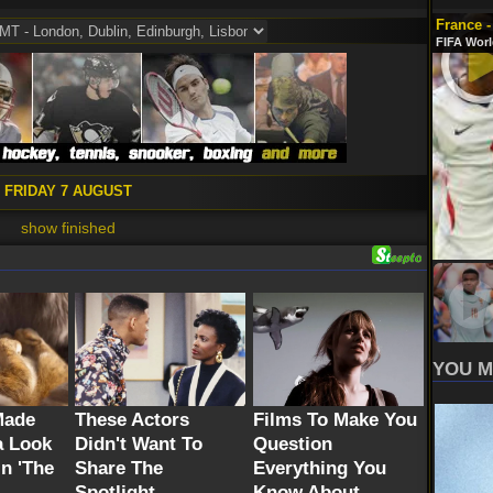
France -
FIFA Worl
FRIDAY 7 AUGUST
show finished