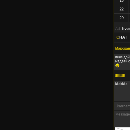
15
22
29
Ad:
live
C
HAT
Марокан
вече дой
Радвай с
jjjjjjjjjjj
kkkkkkk