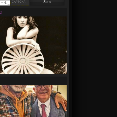
!
00:12
ските бургии
04.08
доха, какви закани, ти не гледаш ли ТВ?
е на бъдещите си европейски съграждани