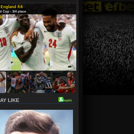
 England 4:6
d Cup - 3/4 place