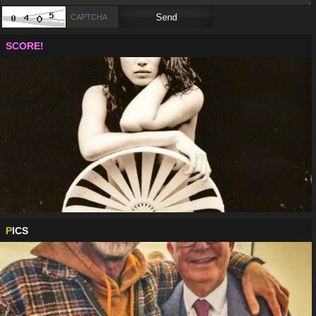
SCORE!
P
ICS
........
00:12
Мароканските бургии
04.08
вече дойдоха, какви закани, ти не гледаш ли ТВ? Радвай се на бъдещите си
европейски съграждани