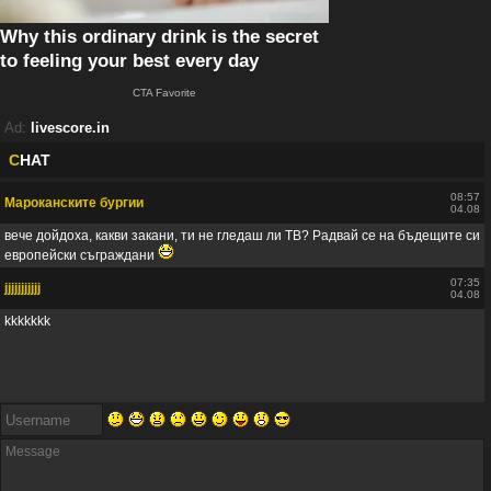
Ad:
livescore.in
C
HAT
08:57
Мароканските бургии
04.08
вече дойдоха, какви закани, ти не гледаш ли ТВ? Радвай се на бъдещите си
европейски съграждани
07:35
jjjjjjjjjjj
04.08
kkkkkkk