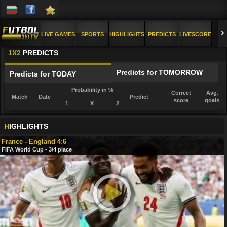
›
LIVE GAMES
SPORTS
HIGHLIGHTS
PREDICTS
LIVESCORE
1X2
PREDICTS
PICS
FAQ
Predicts for TOMORROW
Predicts for TODAY
Probability in %
Correct
Avg.
Match
Date
Predict
score
goals
1
X
2
H
IGHLIGHTS
France - England 4:6
FIFA World Cup - 3/4 place