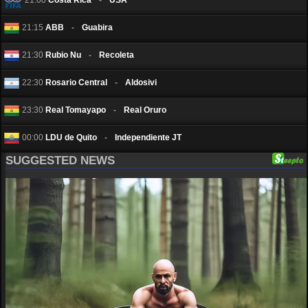
21:15
ABB
-
Guabira
21:30
Rubio Nu
-
Recoleta
22:30
Rosario Central
-
Aldosivi
23:30
Real Tomayapo
-
Real Oruro
00:00
LDU de Quito
-
Independiente JT