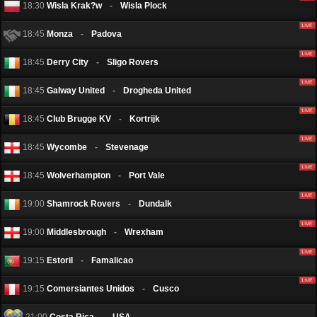
18:30
Wisla Krak?w
-
Wisla Plock
18:45
Monza
-
Padova
18:45
Derry City
-
Sligo Rovers
18:45
Galway United
-
Drogheda United
18:45
Club Brugge KV
-
Kortrijk
18:45
Wycombe
-
Stevenage
18:45
Wolverhampton
-
Port Vale
19:00
Shamrock Rovers
-
Dundalk
19:00
Middlesbrough
-
Wrexham
19:15
Estoril
-
Famalicao
19:15
Comersiantes Unidos
-
Cusco
21:00
Costa Rica
-
USA