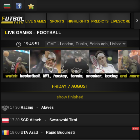
›
LIVE GAMES
SPORTS
HIGHLIGHTS
PREDICTS
LIVESCORE
L
IVE GAMES
»
FOOTBALL
PICS
FAQ
19:45:52
FRIDAY 7 AUGUST
show finished
17:30
Racing
-
Alaves
17:30
SCR Altach
-
Swarovski Tirol
18:00
UTA Arad
-
Rapid Bucuresti