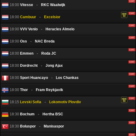
18:00
Vitesse
-
RKC Waalwijk
18:00
Cambuur
-
Excelsior
18:00
VVV Venlo
-
Heracles Almelo
18:00
Oss
-
NAC Breda
18:00
Emmen
-
Roda JC
18:00
Dordrecht
-
Jong Ajax
18:00
Sport Huancayo
-
Los Chankas
18:00
Thоr
-
Fram Reykjavik
18:15
Levski Sofia
-
Lokomotiv Plovdiv
18:30
Bochum
-
Hertha BSC
18:30
Boluspor
-
Manisaspor