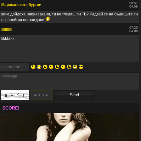
08:57
Мароканските бургии
04.08
вече дойдоха, какви закани, ти не гледаш ли ТВ? Радвай се на бъдещите си
европейски съграждани
07:35
jjjjjjjjjjj
04.08
kkkkkkk
SCORE!