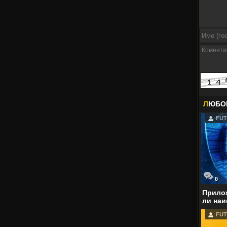
Л
ЮБО
FUT
0
Прилож
ли наи
FUT