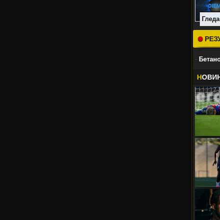
Гледа
РЕЗ
-
Бетано
Н
ОВИ