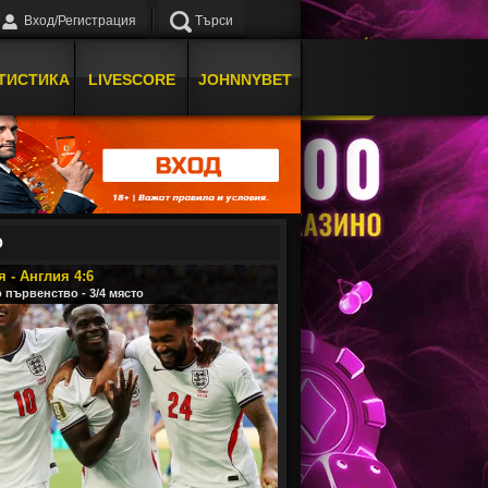
Вход/Регистрация
Търси
ТИСТИКА
LIVESCORE
JOHNNYBET
О
 - Англия 4:6
 първенство - 3/4 място