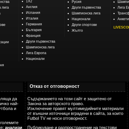
1X2
енства
Русия
Шампио
,,,,,,,
Англия
 лига
Други първенства
Лига Е
Мар
Испания
а
Шампионска лига
Транс
Италия
Национали
Анкети
няма да 
Германия
тове
Други спортове
И почват
LIVESCO
България
провърв
Жълто
Франция
ккк
Други първенства
сации
Шампионска лига
,,,,,,,
Лига Европа
Национали
еня
Отказ от отговорност
еляща да
Съдържанието на този сайт е защитено от
ичко най-
Закона за авторското право.
утбола и
Изключение правят мултимедийните материали
от външни източници вградени в сайта, за които
Futbol TV не носи отговорност.
мммммм
-големите
Мар
те:
анализи
Публикуване и разпространение на текстови