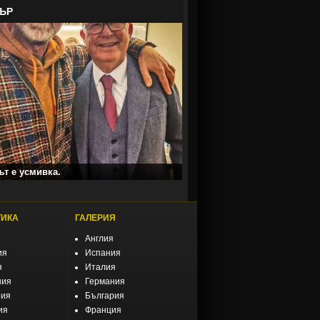
ЪР
т е усмивка.
ТИКА
ГАЛЕРИЯ
Англия
ия
Испания
я
Италия
ния
Германия
рия
България
ия
Франция