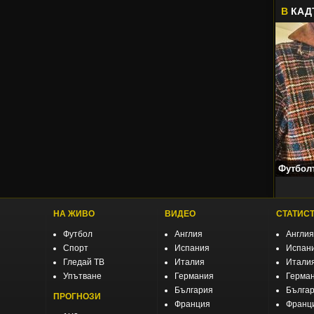
В
КАД
оооооо
Футболъ
НА ЖИВО
ВИДЕО
СТАТИС
Футбол
Англия
Англия
Спорт
Испания
Испан
Гледай ТВ
Италия
Итали
Упътване
Германия
Герма
България
Бълга
ПРОГНОЗИ
Франция
Франц