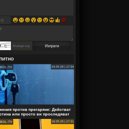
😀
😕
😛
😮
😉
😆
😎
👍
💯
ПИТНО
19.05.26 | 17:34
BOL-TV
ения против прегаряне: Действат
стина или просто ви проследяват
19.05.26 | 17:31
BOL-TV