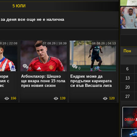
5 ЮЛИ
за деня все още не е налична
8.26 | 22:08
07.08.26 | 18:39
08.08.26 | 04:13
Пон
0
0
6
вори
Агбонлахор: Шешко
Ендрик може да
13
вия с
ще вкара поне 15 гола
продължи кариерата
ес
през новия сезон
си във Висшата лига
20
27
156
139
120