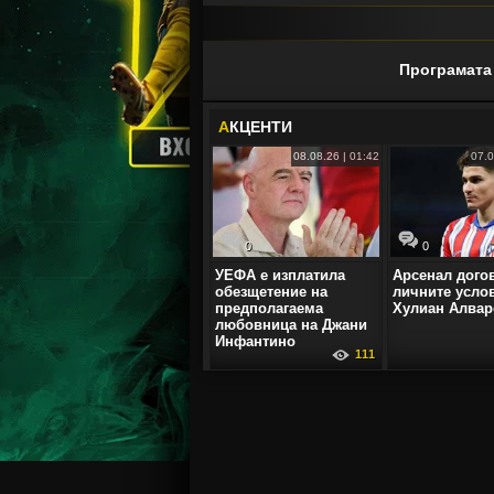
Програмата 
А
КЦЕНТИ
08.08.26 | 01:42
07.0
0
0
УЕФА е изплатила
Арсенал дого
обезщетение на
личните усло
предполагаема
Хулиан Алвар
любовница на Джани
Инфантино
111