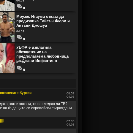
04:03
0
Моузес Итаума отказа да
предизвика Тайсън Фюри и
Антъни Джошуа
04:02
0
УЕФА е изплатила
обезщетение на
предполагаема любовница
на Джани Инфантино
01:42
0
оканските бургии
08:57
04.08
доха, какви закани, ти не гледаш ли ТВ?
е на бъдещите си европейски съграждани
jjjj
07:35
04.08