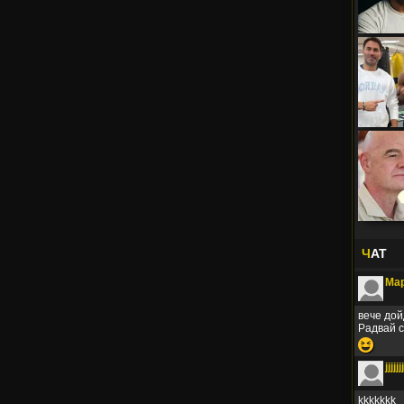
Ч
АТ
Мар
вече дой
Радвай с
😆
jjjjjjj
kkkkkkk