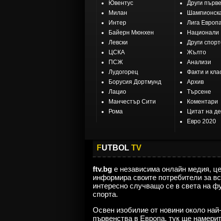
Ювентус
Други първ
Милан
Шампионска
Интер
Лига Европ
Байерн Мюнхен
Национали
Левски
Други спор
ЦСКА
Жълто
ПСЖ
Анализи
Лудогорец
Факти и кла
Борусия Дортмунд
Архив
Лацио
Търсене
Манчестър Сити
Коментари
Рома
Цитат на д
Евро 2020
F
UTBOL
TV
ftv.bg
е независима онлайн медия, ц
информира своите потребители за вс
интересно случващо се в света на ф
спорта.
Освен изобилие от новини около най
първенства в Европа, тук ще намери