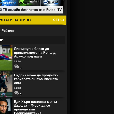
й ТВ онлайн безплатно във Futbol TV
УЛТАТИ НА ЖИВО
СЕТ+1:
 Рейтинг
НИ
Ливърпул е близо до
привличането на Роналд
Араухо под наем
04:26
0
Ендрик може да продължи
кариерата си във Висшата
лига
04:13
0
Еди Хърн настоява мачът
Джошуа – Фюри да се
проведе във
Великобритания