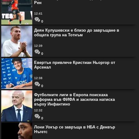
Рен
12:41
0
Деян Кулушевски е близо до завръщане в
общата група на Тотнъм
12:39
0
Евертън привлече Кристиан Ньоргор от
Арсенал
12:38
0
Футболните лиги в Европа поискаха
реформа във ФИФА и засилиха натиска
върху Инфантино
12:32
0
Лони Уокър се завръща в НБА с Денвър
Нъгетс