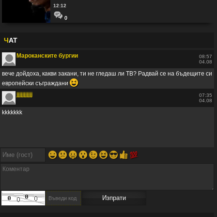
12:12
0
Ч
АТ
Мароканските бургии
08:57
04.08
вече дойдоха, какви закани, ти не гледаш ли ТВ? Радвай се на бъдещите си
😆
европейски съграждани
jjjjjjjjjjj
07:35
04.08
kkkkkkk
😀
😕
😛
😮
😉
😆
😎
👍
💯