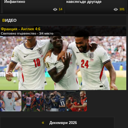
Инфантино
навсякъде другаде
14
101
В
ИДЕО
Франция - Англия 4:6
Световно първенство - 3/4 място
«
Декември 2026