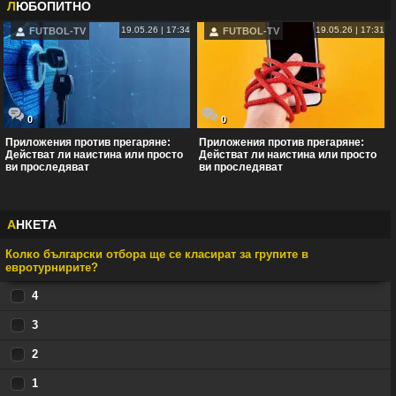
Л
ЮБОПИТНО
19.05.26 | 17:34
19.05.26 | 17:31
FUTBOL-TV
FUTBOL-TV
0
0
Приложения против прегаряне:
Приложения против прегаряне:
Действат ли наистина или просто
Действат ли наистина или просто
ви проследяват
ви проследяват
А
НКЕТА
Колко български отбора ще се класират за групите в
........
евротурнирите?
Мароканските бургии
00:12
4
04.08
вече дойдоха, какви закани, ти не гледаш ли ТВ? Радвай се на бъдещите си
3
😆
европейски съграждани
2
Жоро.
15:49
03.08
1
Стига бе жалко инкогнито . Не мислиш ли