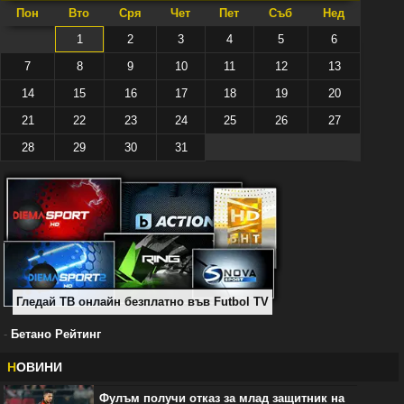
Пон
Вто
Сря
Чет
Пет
Съб
Нед
1
2
3
4
5
6
7
8
9
10
11
12
13
14
15
16
17
18
19
20
21
22
23
24
25
26
27
28
29
30
31
Гледай ТВ онлайн безплатно във Futbol TV
-
Бетано Рейтинг
Н
ОВИНИ
Фулъм получи отказ за млад защитник на