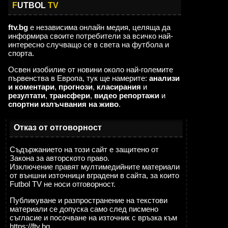
F
UTBOL
TV
ftv.bg
е независима онлайн медия, целяща да
информира своите потребители за всичко най-
интересно случващо се в света на футбола и
спорта.
Освен изобилие от новини около най-големите
първенства в Европа, тук ще намерите:
анализи
и коментари
,
прогнози
,
класирания
и
резултати
,
трансфери
,
видео репортажи
и
спортни излъчвания на живо
.
,,,,,,,
Мароканските бургии
23:07
Отказ от отговорност
02.08
няма да питат ти и урсулка от кои сте. Карат наред. И почват от първите в
Европа ???? Тук поне ти провървя ????
Съдържанието на този сайт е защитено от
Закона за авторското право.
кккккккк
19:08
Изключение правят мултимедийните материали
02.08
от външни източници вградени в сайта, за които
,,,,,,,
Futbol TV не носи отговорност.
Публикуване и разпространение на текстови
материали се допуска само след писмено
съгласие и посочване на източник с връзка към
https://ftv.bg