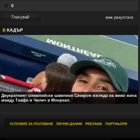
че от твойте МАЛОУМНИ ЗАКАНИ сън не
0
ме хваща ? Само не разбирам тия дето
" карат наред " теб как ще те прескочат?
ПРОСТАК СИ РОДЕН И ТАКЪВ ЩЕ
виж резултати
ИЗЧЕЗНЕШ ОТ ТОЗИ СВЯТ В СКОРО
ВРЕМЕ .
В
КАДЪР
Мароканските бургии
09:28
03.08
няма да питат ти и урсулка от кои сте. Карат наред. И почват от първите в
😆
😆
Европа
Тук поне ти провървя, Жоре
ккккккк
09:14
03.08
оооооо
Двукратният олимпийски шампион Сизерон изгледа на живо мача
между Тиафо и Чилич в Монреал.
УСЛОВИЯ ЗА ПОЛЗВАНЕ
|
ЛИЧНИ ДАННИ
|
РЕКЛАМА
|
ПАРТНЬОРИ