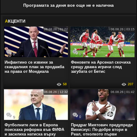
Програмата за деня все още не е налична
А
КЦЕНТИ
06.08.26 | 01:22
06.08.26 | 03:15
0
0
Инфантино се извини за
Феновете на Арсенал скочиха
скандалния план за продажба
срещу двама играчи след
на права от Мондиала
загубата от Бетис
58
207
06.08.26 | 12:32
06.08.26 | 01:42
0
0
Футболните лиги в Европа
Предраг Миятович предупреди
поискаха реформа във ФИФА
Винисиус: По-добре втори в
и засилиха натиска върху
Реал, отколкото първи