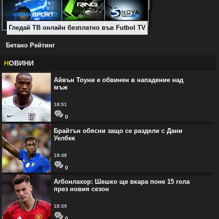
Гледай ТВ онлайн безплатно във Futbol TV
-
Бетано Рейтинг
Н
ОВИНИ
Айвън Тоуни е обвинен в нападение над
мъж
18:51
0
Брайтън обясни защо се раздели с Дани
Уелбек
18:48
0
Агбонлахор: Шешко ще вкара поне 15 гола
през новия сезон
18:39
0