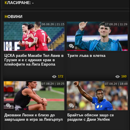
К
ЛАСИРАНЕ: -
Н
ОВИНИ
06.08.26 | 21:15
07.08.26 | 11:29
0
0
ЦСКА разби Макаби Тел Авив в
Трите лъва в клетка
Грузия и е с единия крак в
плейофите на Лига Европа
172
160
07.08.26 | 18:25
07.08.26 | 18:48
0
0
Джовани Леони е близо до
Брайтън обясни защо се
завръщане в игра за Ливърпул
раздели с Дани Уелбек