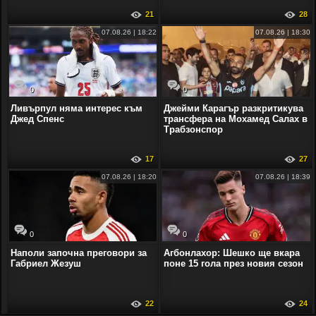
21
28
07.08.26 | 18:22
07.08.26 | 18:30
0
0
Ливърпул няма интерес към
Джейми Карагър разкритикува
Джед Спенс
трансфера на Мохамед Салах в
Трабзонспор
17
27
07.08.26 | 18:20
07.08.26 | 18:39
0
0
Наполи започна преговори за
Агбонлахор: Шешко ще вкара
Габриел Жезуш
поне 15 гола през новия сезон
22
24