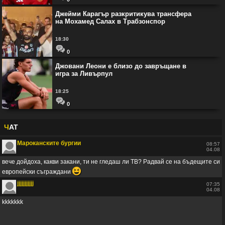
Джейми Карагър разкритикува трансфера
на Мохамед Салах в Трабзонспор
18:30
0
Джовани Леони е близо до завръщане в
игра за Ливърпул
18:25
0
Ч
АТ
Мароканските бургии
08:57
04.08
вече дойдоха, какви закани, ти не гледаш ли ТВ? Радвай се на бъдещите си
😆
европейски съграждани
jjjjjjjjjjj
07:35
04.08
kkkkkkk