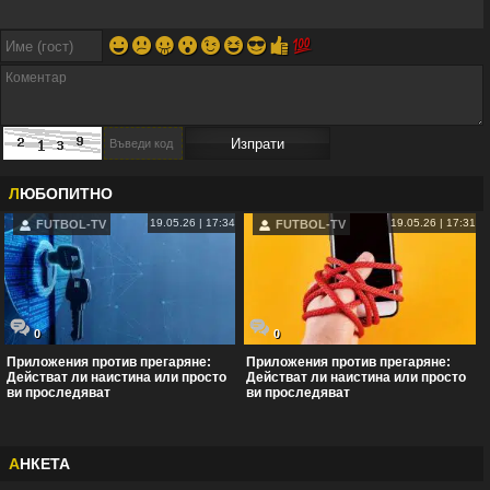
😀
😕
😛
😮
😉
😆
😎
👍
💯
Л
ЮБОПИТНО
19.05.26 | 17:34
19.05.26 | 17:31
FUTBOL-TV
FUTBOL-TV
0
0
Приложения против прегаряне:
Приложения против прегаряне:
Действат ли наистина или просто
Действат ли наистина или просто
ви проследяват
ви проследяват
А
НКЕТА