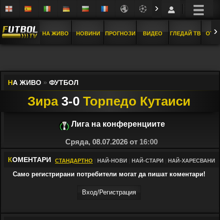
›
›
НА ЖИВО
НОВИНИ
ПРОГНОЗИ
ВИДЕО
ГЛЕДАЙ ТВ
ОТБ
Н
А ЖИВО
»
ФУТБОЛ
Зира
3-0
Торпедо Кутаиси
Лига на конференциите
Сряда, 08.07.2026 от
16:00
К
ОМЕНТАРИ
СТАНДАРТНО
|
НАЙ-НОВИ
|
НАЙ-СТАРИ
|
НАЙ-ХАРЕСВАНИ
Само регистрирани потребители могат да пишат коментари!
Вход/Регистрaция