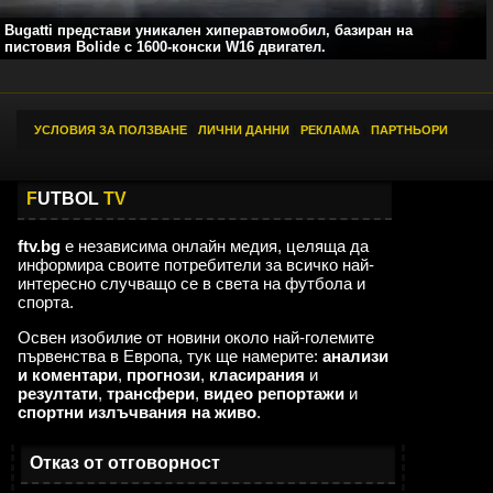
Bugatti представи уникален хиперавтомобил, базиран на
пистовия Bolide с 1600-конски W16 двигател.
УСЛОВИЯ ЗА ПОЛЗВАНЕ
|
ЛИЧНИ ДАННИ
|
РЕКЛАМА
|
ПАРТНЬОРИ
F
UTBOL
TV
ftv.bg
е независима онлайн медия, целяща да
информира своите потребители за всичко най-
интересно случващо се в света на футбола и
спорта.
Освен изобилие от новини около най-големите
първенства в Европа, тук ще намерите:
анализи
и коментари
,
прогнози
,
класирания
и
резултати
,
трансфери
,
видео репортажи
и
спортни излъчвания на живо
.
,,,,,,,
Мароканските бургии
23:07
Отказ от отговорност
02.08