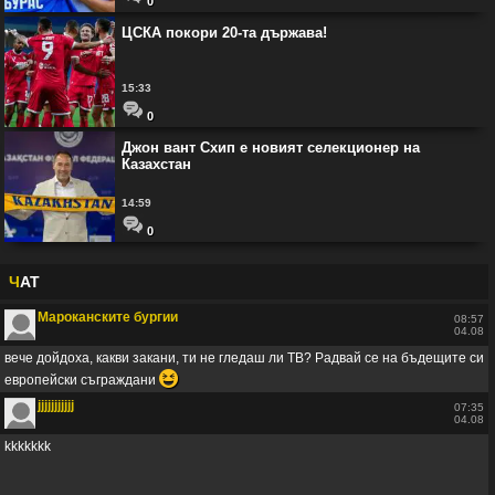
0
ЦСКА покори 20-та държава!
15:33
0
Джон вант Схип е новият селекционер на
Казахстан
14:59
0
Ч
АТ
Мароканските бургии
08:57
04.08
вече дойдоха, какви закани, ти не гледаш ли ТВ? Радвай се на бъдещите си
😆
европейски съграждани
jjjjjjjjjjj
07:35
04.08
kkkkkkk