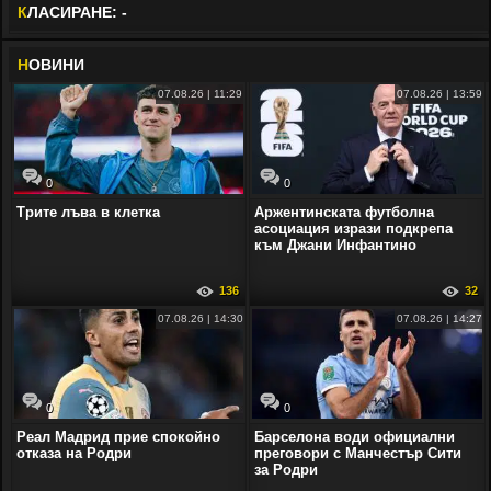
К
ЛАСИРАНЕ: -
Н
ОВИНИ
07.08.26 | 11:29
07.08.26 | 13:59
0
0
Трите лъва в клетка
Аржентинската футболна
асоциация изрази подкрепа
към Джани Инфантино
136
32
07.08.26 | 14:30
07.08.26 | 14:27
0
0
Реал Мадрид прие спокойно
Барселона води официални
отказа на Родри
преговори с Манчестър Сити
за Родри