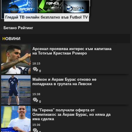
Гледай ТВ онлайн безплатно във Futbol TV
-
Бетано Рейтинг
Н
ОВИНИ
Арсенал проявява интерес към капитана
на Тотнъм Кристиан Ромеро
18:15
0
Майкон и Акрам Бурас отново не
попаднаха в групата на Левски
15:38
0
На "Герена" получили оферта от
Олимпиакос за Акрам Бурас, но няма да
има сделка
15:36