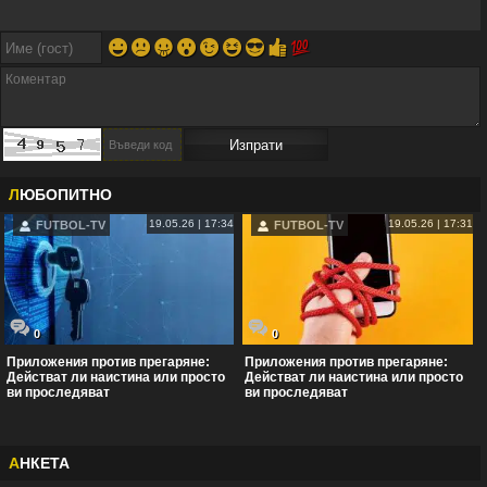
😀
😕
😛
😮
😉
😆
😎
👍
💯
Л
ЮБОПИТНО
19.05.26 | 17:34
19.05.26 | 17:31
FUTBOL-TV
FUTBOL-TV
0
0
Приложения против прегаряне:
Приложения против прегаряне:
Действат ли наистина или просто
Действат ли наистина или просто
ви проследяват
ви проследяват
А
НКЕТА