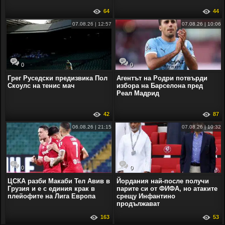
64
44
07.08.26 | 12:57
07.08.26 | 10:06
0
0
Грег Руседски предизвика Пол
Агентът на Родри потвърди
Скоулс на тенис мач
избора на Барселона пред
Реал Мадрид
42
87
06.08.26 | 21:15
07.08.26 | 10:32
0
0
ЦСКА разби Макаби Тел Авив в
Йордания най-после получи
Грузия и е с единия крак в
парите си от ФИФА, но атаките
плейофите на Лига Европа
срещу Инфантино
продължават
163
53