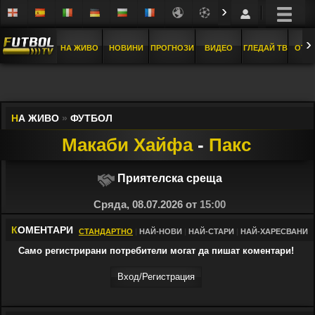
›
›
НА ЖИВО
НОВИНИ
ПРОГНОЗИ
ВИДЕО
ГЛЕДАЙ ТВ
ОТБ
Н
А ЖИВО
»
ФУТБОЛ
Макаби Хайфа
-
Пакс
Приятелска среща
Сряда, 08.07.2026 от
15:00
К
ОМЕНТАРИ
СТАНДАРТНО
|
НАЙ-НОВИ
|
НАЙ-СТАРИ
|
НАЙ-ХАРЕСВАНИ
Само регистрирани потребители могат да пишат коментари!
Вход/Регистрaция