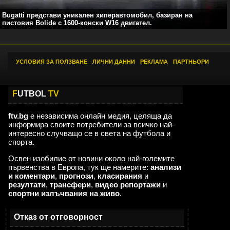
Bugatti представи уникален хиперавтомобил, базиран на
пистовия Bolide с 1600-конски W16 двигател.
УСЛОВИЯ ЗА ПОЛЗВАНЕ
|
ЛИЧНИ ДАННИ
|
РЕКЛАМА
|
ПАРТНЬОРИ
F
UTBOL
TV
ftv.bg
е независима онлайн медия, целяща да
информира своите потребители за всичко най-
интересно случващо се в света на футбола и
спорта.
Освен изобилие от новини около най-големите
първенства в Европа, тук ще намерите:
анализи
и коментари
,
прогнози
,
класирания
и
резултати
,
трансфери
,
видео репортажи
и
спортни излъчвания на живо
.
,,,,,,,
Мароканските бургии
23:07
Отказ от отговорност
02.08