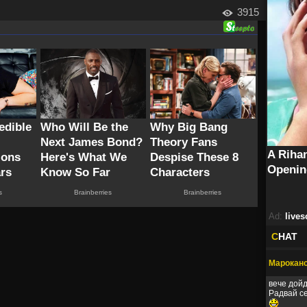
3915
Ad:
lives
C
HAT
Мароканс
вече дойд
Радвай с