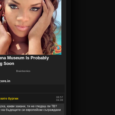
core.in
08:57
ките бургии
04.08
оха, какви закани, ти не гледаш ли ТВ?
е на бъдещите си европейски съграждани