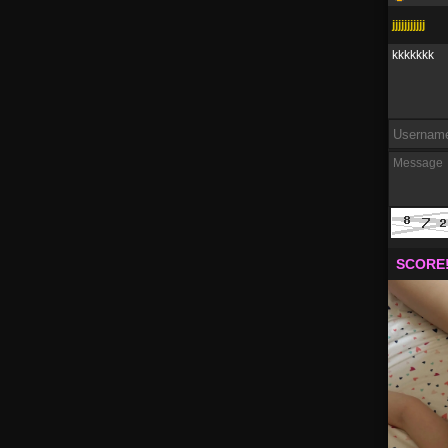
jjjjjjjjjjj
kkkkkkk
SCORE