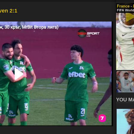
France -
ven 2:1
FIFA World