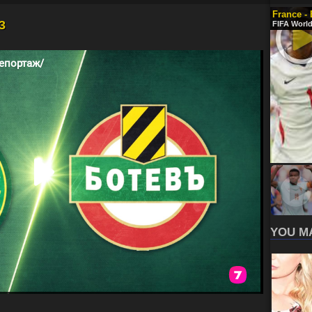
France -
3
FIFA World