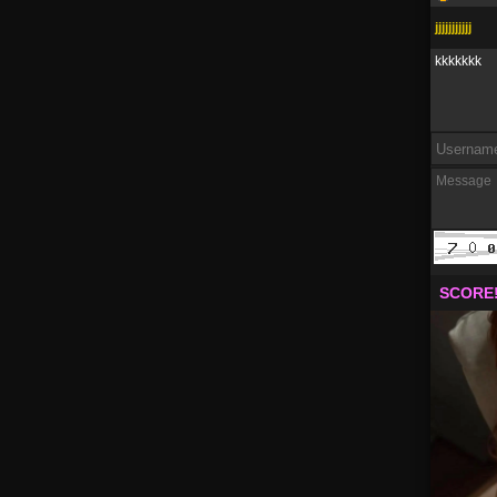
jjjjjjjjjjj
kkkkkkk
SCORE