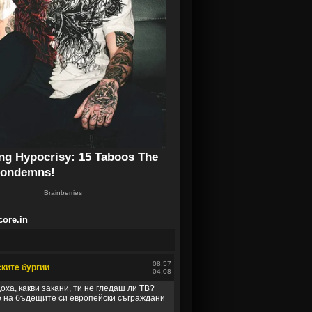
core.in
08:57
ките бургии
04.08
оха, какви закани, ти не гледаш ли ТВ?
е на бъдещите си европейски съграждани