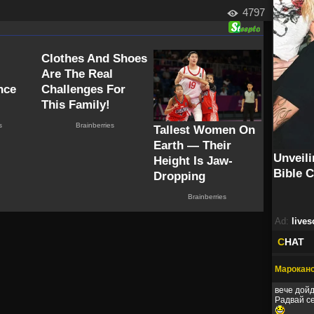
4797
Ad:
lives
C
HAT
Мароканс
вече дойд
Радвай с