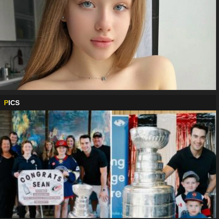
P
ICS
........
00:12
Мароканските бургии
04.08
вече дойдоха, какви закани, ти не гледаш ли ТВ? Радвай се на бъдещите си
европейски съграждани
15:49
Жоро.
03.08
Стига бе жалко инкогнито . Не мислиш ли
че от твойте МАЛОУМНИ ЗАКАНИ сън не
ме хваща ? Само не разбирам тия дето
" карат наред " теб как ще те прескочат?
ПРОСТАК СИ РОДЕН И ТАКЪВ ЩЕ