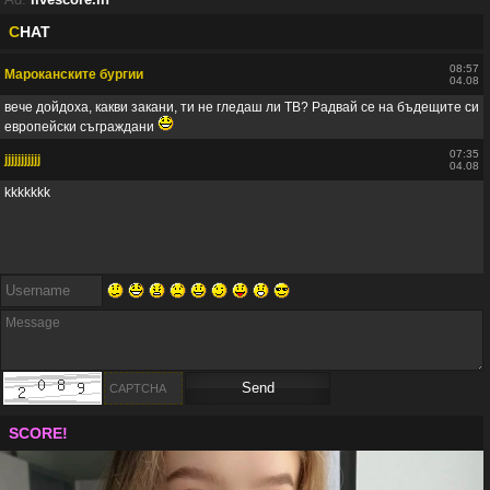
C
HAT
08:57
Мароканските бургии
04.08
вече дойдоха, какви закани, ти не гледаш ли ТВ? Радвай се на бъдещите си
европейски съграждани
07:35
jjjjjjjjjjj
04.08
kkkkkkk
SCORE!