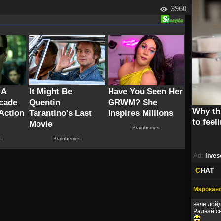
3960
Ad:
lives
C
HAT
Мароканс
вече дойд
Радвай с