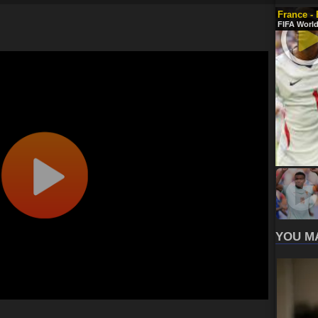
France -
FIFA World