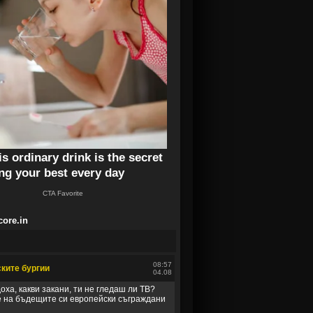
core.in
08:57
ките бургии
04.08
оха, какви закани, ти не гледаш ли ТВ?
е на бъдещите си европейски съграждани