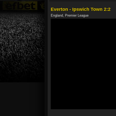
Everton - Ipswich Town 2:2
England, Premier League