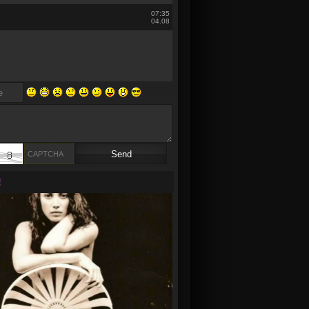
07:35
04.08
!