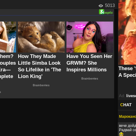
5013
Ad:
lives
C
HAT
Мароканс
вече дойд
Радвай с