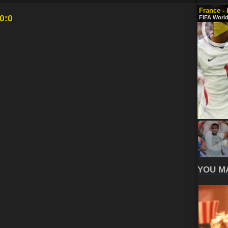
France -
0:0
FIFA World