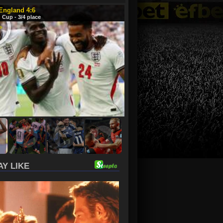
 England 4:6
 Cup - 3/4 place