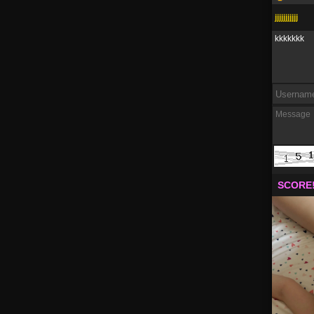
jjjjjjjjjjj
kkkkkkk
SCORE