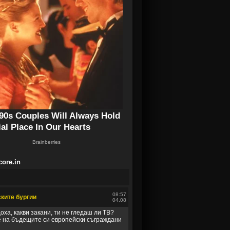
core.in
08:57
ките бургии
04.08
оха, какви закани, ти не гледаш ли ТВ?
е на бъдещите си европейски съграждани